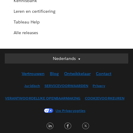
Kennisbank
Leren en certificering
Tableau Help
Alle releases
Nederlands
Nederlands
Deutsch
Vertrouwen
Blog
Ontwikkelaar
Contact
English (UK)
English (US)
Juridisch
SERVICEVOORWAARDEN
Privacy
Español
VERANTWOORDELIJKE OPENBAARMAKING
COOKIEVOORKEUREN
Français (Canada)
Français (France)
Uw Privacyopties
Italiano
LinkedIn
Facebook
Twitter
日本語
한국어