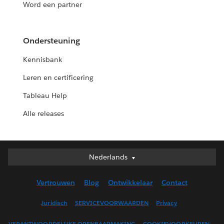
Word een partner
Ondersteuning
Kennisbank
Leren en certificering
Tableau Help
Alle releases
Nederlands
Nederlands
Deutsch
Vertrouwen
Blog
Ontwikkelaar
Contact
English (UK)
English (US)
Juridisch
SERVICEVOORWAARDEN
Privacy
Español
VERANTWOORDELIJKE OPENBAARMAKING
COOKIEVOORKEUREN