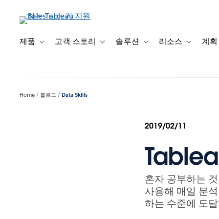
주
요
콘
텐
제품
고객 스토리
솔루션
리소스
계획
Toggle sub-navigation for 제품
Toggle sub-navigation for 고객 스토리
Toggle sub-navigation f
Toggle su
츠
로
건
너
Home
블로그
Data Skills
뛰
기
2019/02/11
Tabl
혼자 공부하는 것
사용해 매일 분석
하는 수준에 도달