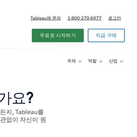
Tableau에 문의
1-800-270-6977
로그인
무료로 시작하기
지금 구매
주제
역할
산업
Toggle
Toggle
Toggle
sub-
sub-
sub-
navigation
navigation
navigati
for
for
for
주
역
산
제
할
업
운가요?
, Tableau를
상관없이 자신이 원