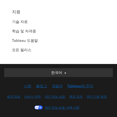
지원
기술 자료
학습 및 자격증
Tableau 도움말
모든 릴리스
한국어
한국어
Deutsch
신뢰
블로그
개발자
Tableau에 문의
English (UK)
English (US)
법적 정보
서비스 약관
개인 정보 보호
책임 공개
쿠키 기본 설정
Español
개인 정보 보호 선택 사항
Français (Canada)
Français (France)