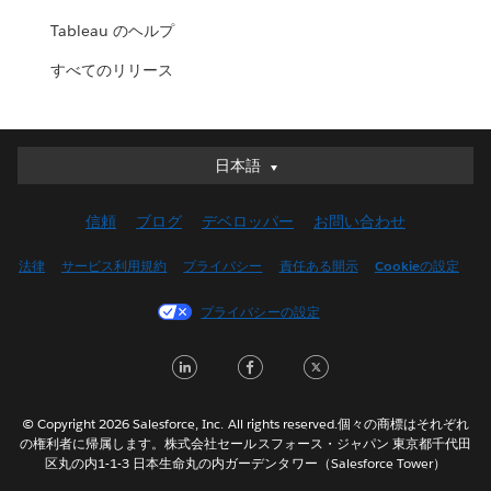
Tableau のヘルプ
すべてのリリース
日本語
日本語
Deutsch
信頼
ブログ
デベロッパー
お問い合わせ
English (UK)
English (US)
法律
サービス利用規約
プライバシー
責任ある開示
Cookieの設定
Español
プライバシーの設定
Français (Canada)
Français (France)
LinkedIn
Facebook
Twitter
Italiano
한국어
© Copyright 2026 Salesforce, Inc. All rights reserved.個々の商標はそれぞれ
Nederlands
の権利者に帰属します。株式会社セールスフォース・ジャパン 東京都千代田
区丸の内1-1-3 日本生命丸の内ガーデンタワー（Salesforce Tower）
Português