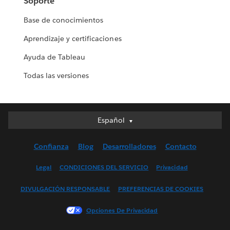
Soporte
Base de conocimientos
Aprendizaje y certificaciones
Ayuda de Tableau
Todas las versiones
Español
Español
Deutsch
Confianza
Blog
Desarrolladores
Contacto
English (UK)
English (US)
Legal
CONDICIONES DEL SERVICIO
Privacidad
Français (Canada)
DIVULGACIÓN RESPONSABLE
PREFERENCIAS DE COOKIES
Français (France)
Italiano
Opciones De Privacidad
日本語