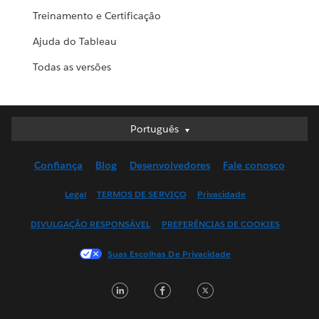
Treinamento e Certificação
Ajuda do Tableau
Todas as versões
Português
Português
Deutsch
Confiança
Blog
Desenvolvedores
Fale conosco
English (UK)
English (US)
Legal
TERMOS DE SERVIÇO
Privacidade
Español
DIVULGAÇÃO RESPONSÁVEL
PREFERÊNCIAS DE COOKIES
Français (Canada)
Français (France)
Suas Escolhas De Privacidade
Italiano
LinkedIn
Facebook
Twitter
日本語
한국어