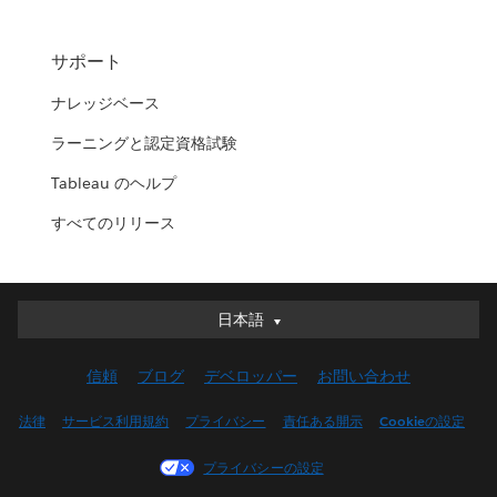
サポート
ナレッジベース
ラーニングと認定資格試験
Tableau のヘルプ
すべてのリリース
日本語
日本語
Deutsch
信頼
ブログ
デベロッパー
お問い合わせ
English (UK)
English (US)
法律
サービス利用規約
プライバシー
責任ある開示
Cookieの設定
Español
プライバシーの設定
Français (Canada)