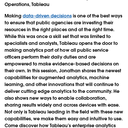
Operations, Tableau
Making
data-driven decisions
is one of the best ways
to ensure that public agencies are investing their
resources in the right places and at the right time.
While this was once a skill set that was limited to
specialists and analysts, Tableau opens the door to
making analytics part of how all public service
officers perform their daily duties and are
empowered to make evidence-based decisions on
their own. In this session, Jonathan shares the newest
capabilities for augmented analytics, machine
learning, and other innovations that will continue to
deliver cutting edge analytics to the community. He
also shows new ways to enable collaboration,
sharing results widely and across devices with ease.
Not only is Tableau leading in the field with these new
capabilities, we make them easy and intuitive to use.
Come discover how Tableau’s enterprise analytics