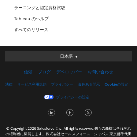
ラーニングと認定資格試験
Tableau のヘルプ
すべてのリリース
日本語
日本語
Deutsch
信頼
ブログ
デベロッパー
お問い合わせ
English (UK)
English (US)
法律
サービス利用規約
プライバシー
責任ある開示
Cookieの設定
Español
プライバシーの設定
Français (Canada)
Français (France)
LinkedIn
Facebook
Twitter
Italiano
한국어
© Copyright 2026 Salesforce, Inc. All rights reserved.個々の商標はそれぞれ
Nederlands
の権利者に帰属します。株式会社セールスフォース・ジャパン 東京都千代田