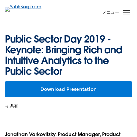
メ
イ
メニュー
ン
コ
ン
Public Sector Day 2019 -
テ
Keynote: Bringing Rich and
ン
ツ
Intuitive Analytics to the
に
Public Sector
移
動
Download Presentation
共有
Jonathan Varkovitzky, Product Manager, Product