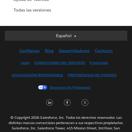
Todas las versiones
Español
Español
Deutsch
Confianza
Blog
Desarrolladores
Contacto
English (UK)
English (US)
Legal
CONDICIONES DEL SERVICIO
Privacidad
Français (Canada)
DIVULGACIÓN RESPONSABLE
PREFERENCIAS DE COOKIES
Français (France)
Italiano
Opciones De Privacidad
日本語
LinkedIn
Facebook
Twitter
한국어
Nederlands
Português
© Copyright 2026 Salesforce, Inc. Todos los derechos reservados. Las
distintas marcas comerciales pertenecen a sus respectivos propietarios.
Svenska
Salesforce, Inc. Salesforce Tower, 415 Mission Street, 3rd Floor, San