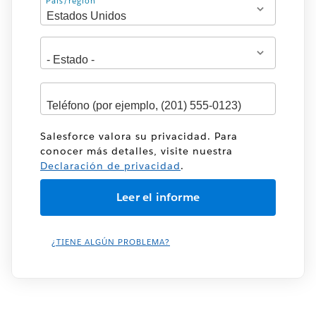
Dirección
País/región
Salesforce valora su privacidad. Para
conocer más detalles, visite nuestra
Declaración de privacidad
.
¿TIENE ALGÚN PROBLEMA?