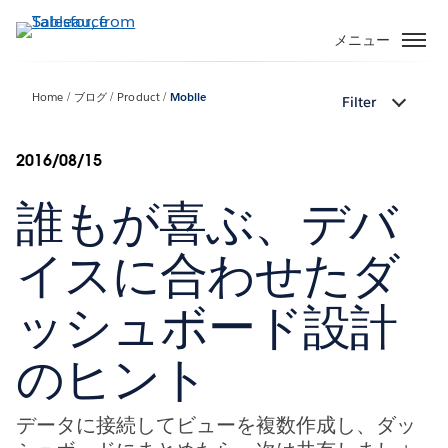
メ
イ
メニュー
ン
コ
Home
ブログ
Product
Mobile
Filter
ン
テ
ン
2016/08/15
ツ
誰もが喜ぶ、デバ
に
移
動
イスに合わせたダ
ッシュボード設計
のヒント
データに接続してビューを複数作成し、ダッ