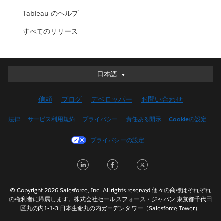
Tableau のヘルプ
すべてのリリース
日本語
日本語
Deutsch
信頼
ブログ
デベロッパー
お問い合わせ
English (UK)
English (US)
法律
サービス利用規約
プライバシー
責任ある開示
Cookieの設定
Español
プライバシーの設定
Français (Canada)
Français (France)
LinkedIn
Facebook
Twitter
Italiano
한국어
© Copyright 2026 Salesforce, Inc. All rights reserved.個々の商標はそれぞれ
Nederlands
の権利者に帰属します。株式会社セールスフォース・ジャパン 東京都千代田
区丸の内1-1-3 日本生命丸の内ガーデンタワー（Salesforce Tower）
Português