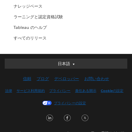
ナレッジベース
ラーニングと認定資格試験
Tableau のヘルプ
すべてのリリース
日本語
日本語
Deutsch
信頼
ブログ
デベロッパー
お問い合わせ
English (UK)
English (US)
法律
サービス利用規約
プライバシー
責任ある開示
Cookieの設定
Español
プライバシーの設定
Français (Canada)
Français (France)
LinkedIn
Facebook
Twitter
Italiano
한국어