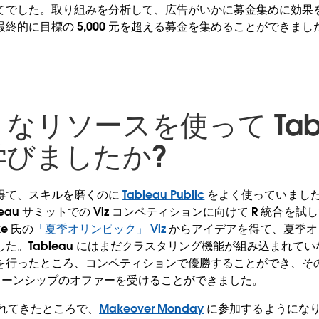
てでした。取り組みを分析して、広告がいかに募金集めに効果
終的に目標の 5,000 元を超える募金を集めることができまし
なリソースを使って Tabl
学びましたか?
得て、スキルを磨くのに
Tableau Public
をよく使っていました
leau サミットでの Viz コンペティションに向けて R 統合を
ke 氏の
「夏季オリンピック」 Viz
からアイデアを得て、夏季オ
た。Tableau にはまだクラスタリング機能が組み込まれてい
行ったところ、コンペティションで優勝することができ、そのイ
ンターンシップのオファーを受けることができました。
に慣れてきたところで、
Makeover Monday
に参加するようになりま