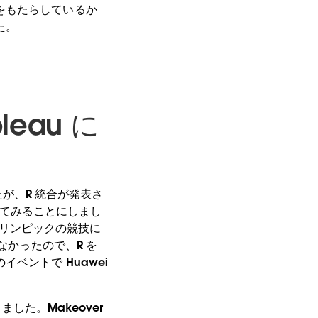
をもたらしているか
た。
eau に
が、R 統合が発表さ
試してみることにしまし
リンピックの競技に
なかったので、R を
ベントで Huawei
した。Makeover