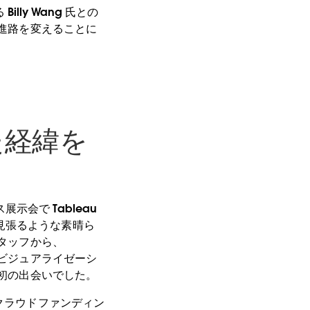
lly Wang 氏との
と進路を変えることに
た経緯を
会で Tableau
見張るような素晴ら
スタッフから、
にビジュアライゼーシ
最初の出会いでした。
クラウドファンディン