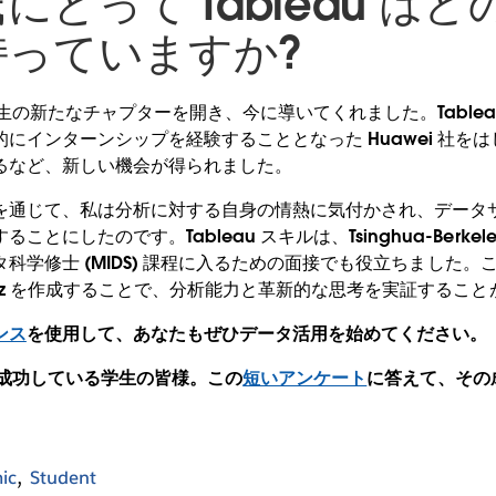
氏にとって Tableau は
持っていますか?
の人生の新たなチャプターを開き、今に導いてくれました。Table
にインターンシップを経験することとなった Huawei 社を
るなど、新しい機会が得られました。
を通じて、私は分析に対する自身の情熱に気付かされ、データ
にしたのです。Tableau スキルは、Tsinghua-Berkeley 
情報データ科学修士 (MIDS) 課程に入るための面接でも役立ちました
て Viz を作成することで、分析能力と革新的な思考を実証するこ
ンス
を使用して、あなたもぜひデータ活用を始めてください。
して成功している学生の皆様。この
短いアンケート
に答えて、その
ic
Student