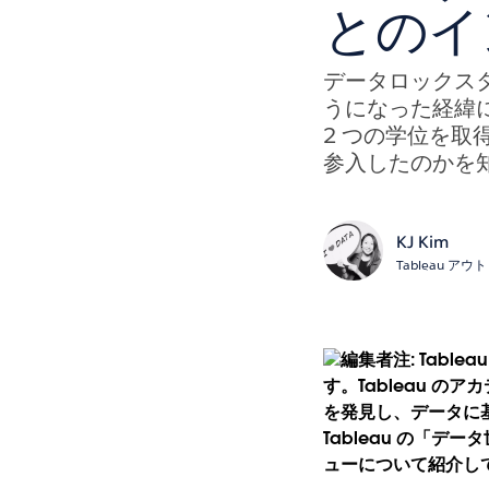
とのイ
データロックスター
うになった経緯について
2 つの学位を取
参入したのかを
KJ Kim
Tableau 
編集者注: Tab
す。Tableau 
を発見し、データに
Tableau の「デ
ューについて紹介し