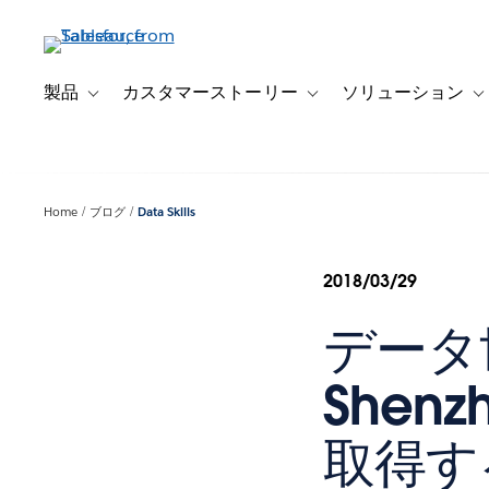
メ
イ
ン
コ
製品
カスタマーストーリー
ソリューション
Toggle sub-navigation for 製品
Toggle sub-navigation
T
ン
テ
ン
ツ
Home
ブログ
Data Skills
に
移
動
2018/03/29
データ世代
Shenz
取得する