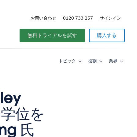
お問い合わせ
0120-733-257
サインイン
価格
無料トライアルを試す
購入する
トピック
役割
業界
Toggle
Toggle
Toggle
sub-
sub-
sub-
navigation
navigation
navigati
for
for
for
ト
役
業
ピ
割
界
ley
ッ
ク
 つの学位を
ng 氏