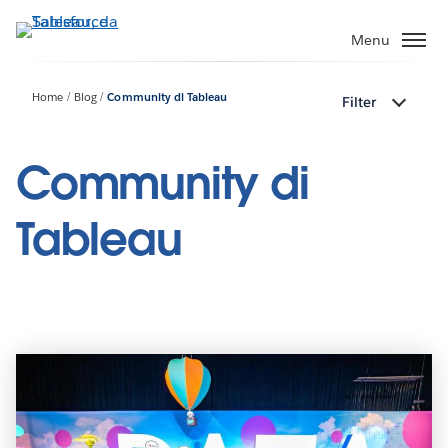
Passa
a
Menu
contenuto
principale
Home
Blog
Community di Tableau
Filter
Community di
Tableau