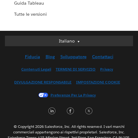
Guida Tableau
Tutte le versioni
Italiano
Italiano
Deutsch
Fiducia
Blog
Sviluppatore
Contattaci
English (UK)
English (US)
Contenuti Legali
TERMINI DI SERVIZIO
Privacy
Español
DIVULGAZIONE RESPONSABILE
IMPOSTAZIONI COOKIE
Français (Canada)
Français (France)
Preferenze Per La Privacy
日本語
LinkedIn
Facebook
Twitter
한국어
Nederlands
Português
© Copyright 2026 Salesforce, Inc. All rights reserved. I vari marchi
commerciali appartengono ai rispettivi proprietari. Salesforce, Inc.
Svenska
Salesforce Tower, 415 Mission Street, 3rd Floor, San Francisco, CA 94105,