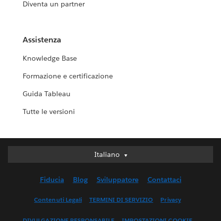
Diventa un partner
Assistenza
Knowledge Base
Formazione e certificazione
Guida Tableau
Tutte le versioni
Italiano
Italiano
Deutsch
Fiducia
Blog
Sviluppatore
Contattaci
English (UK)
English (US)
Contenuti Legali
TERMINI DI SERVIZIO
Privacy
Español
DIVULGAZIONE RESPONSABILE
IMPOSTAZIONI COOKIE