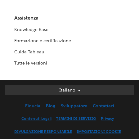
Assistenza
Knowledge Base
Formazione e certificazione
Guida Tableau
Tutte le versioni
Italiano
Italiano
Deutsch
Fiducia
Blog
Sviluppatore
Contattaci
English (UK)
English (US)
Contenuti Legali
TERMINI DI SERVIZIO
Privacy
Español
DIVULGAZIONE RESPONSABILE
IMPOSTAZIONI COOKIE
Français (Canada)