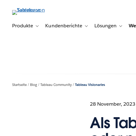
Direkt
zum
Inhalt
Produkte
Kundenberichte
Lösungen
We
Toggle sub-navigation for Produkte
Toggle sub-navigation for K
Toggle s
Startseite
Blog
Tableau Community
Tableau Visionaries
28 November, 2023
Als Ta