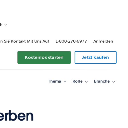
e
Toggle sub-navigation for Bereitstellungsoptionen und Preise
 Sie Kontakt Mit Uns Auf
1-800-270-6977
Anmelden
Kostenlos starten
Jetzt kaufen
Thema
Rolle
Branche
Toggle
Toggle
Toggle
sub-
sub-
sub-
navigation
navigation
navigati
for
for
for
Thema
Rolle
Branche
erben