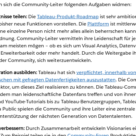
en sich die Community-Leiter folgenden Aufgaben widmen:
nisse teilen:
Die
Tableau-Produkt-Roadmap
ist sehr ambitio
bisher neue Funktionen vorstellen. Die
Plattform
ist mittlerw
eine einzelne Person nicht mehr alles allein beherrschen kan
nung. Community-Leiter vermitteln ihre Leidenschaft für je
e am meisten mögen – ob es sich um Visual Analytics, Daten
 Erweiterbarkeit oder mehr handelt. Durch die Weitergabe i
n der Community, sich weiterzuentwickeln.
ation ausbilden:
Tableau hat sich
verpflichtet, innerhalb vo
chen mit gefragten Datenfertigkeiten auszustatten
. Die Co
ktor, um dieses Ziel realisieren zu können. Die Tableau-Co
 dem man leidenschaftliche Datenfans treffen und von ihne
nd YouTube-Tutorials bis zu Tableau-Benutzergruppen, Tab
Public spielen die Community und ihre Leiter eine zentrale 
nterstützung der nächsten Generation von Datentalenten.
erbessern:
Durch Zusammenarbeit entwickeln Visionaries e
 Zum Beispiel teilen sie in den
Community-Foren
Produktide