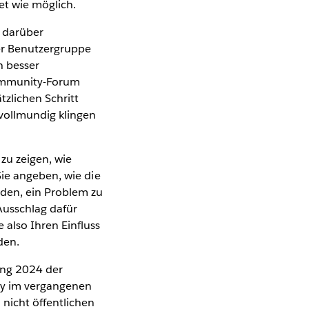
et wie möglich.
l darüber
ner Benutzergruppe
h besser
Community-Forum
zlichen Schritt
 vollmundig klingen
zu zeigen, wie
Sie angeben, wie die
rden, ein Problem zu
Ausschlag dafür
 also Ihren Einfluss
den.
ang 2024 der
ity im vergangenen
 nicht öffentlichen