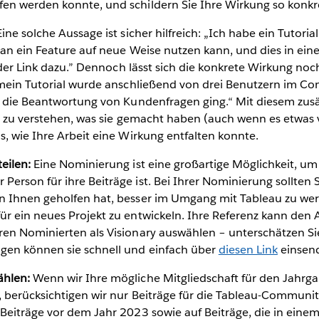
fen werden konnte, und schildern Sie Ihre Wirkung so konkr
ine solche Aussage ist sicher hilfreich: „Ich habe ein Tutoria
 man ein Feature auf neue Weise nutzen kann, und dies in ei
t der Link dazu.” Dennoch lässt sich die konkrete Wirkung noc
 mein Tutorial wurde anschließend von drei Benutzern im 
m die Beantwortung von Kundenfragen ging.“ Mit diesem zusät
i, zu verstehen, was sie gemacht haben (auch wenn es etwas
s, wie Ihre Arbeit eine Wirkung entfalten konnte.
teilen:
Eine Nominierung ist eine großartige Möglichkeit, um 
Person für ihre Beiträge ist. Bei Ihrer Nominierung sollten 
on Ihnen geholfen hat, besser im Umgang mit Tableau zu we
ür ein neues Projekt zu entwickeln. Ihre Referenz kann den 
ren Nominierten als Visionary auswählen – unterschätzen Sie
gen können sie schnell und einfach über
diesen Link
einsen
ählen:
Wenn wir Ihre mögliche Mitgliedschaft für den Jahrg
n, berücksichtigen wir nur Beiträge für die Tableau-Commun
 Beiträge vor dem Jahr 2023 sowie auf Beiträge, die in einem