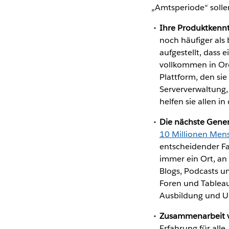
„Amtsperiode“ soll
Ihre Produktkennt
noch häufiger als 
aufgestellt, dass 
vollkommen in Ord
Plattform, den si
Serververwaltung,
helfen sie allen i
Die nächste Gener
10 Millionen Mens
entscheidender Fa
immer ein Ort, an
Blogs, Podcasts u
Foren und Tableau 
Ausbildung und U
Zusammenarbeit v
Erfahrung für alle.