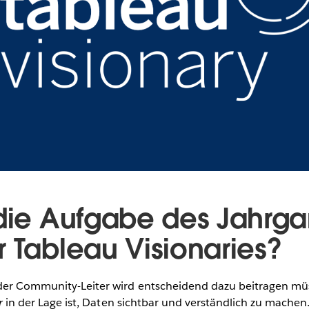
 die Aufgabe des Jahrg
r Tableau Visionaries?
er Community-Leiter wird entscheidend dazu beitragen müs
r
in der Lage ist, Daten sichtbar und verständlich zu machen.