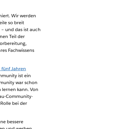
niert. Wir werden
eile so breit
n – und das ist auch
nen Teil der
vorbereitung,
hres Fachwissens
n fünf Jahren
mmunity ist ein
mmunity war schon
n lernen kann. Von
leau-Community-
Rolle bei der
ine bessere
en und werben