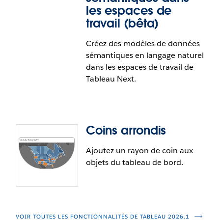
des données
les espaces de
travail (bêta)
Obtenez un centre de commande des données qui
permet l’orchestration des données en un seul
Créez des modèles de données
endroit. Utilisez cette plateforme centralisée pour
sémantiques en langage naturel
gérer sans heurts toutes vos données, centraliser
dans les espaces de travail de
leur supervision et renforcer leur fiabilité grâce à
Tableau Next.
une préparation rationalisée.
Le centre d’orchestration des données est offert à
tous dans Tableau Next
Coins arrondis
Ajoutez un rayon de coin aux
objets du tableau de bord.
Tableau Next : Génération
automatique de modèles
sémantiques dans les espaces de
travail (bêta)
VOIR TOUTES LES FONCTIONNALITÉS DE TABLEAU 2026.1