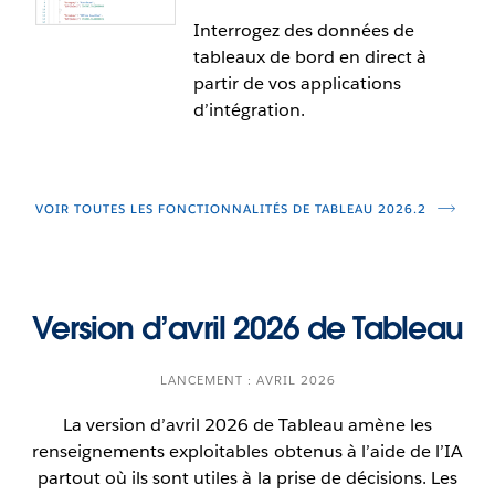
Interrogez des données de
tableaux de bord en direct à
partir de vos applications
d’intégration.
Recherche sémantique (projet
VOIR TOUTES LES FONCTIONNALITÉS DE TABLEAU 2026.2
pilote)
Trouvez plus rapidement le contenu de Tableau qui
vous intéresse en utilisant le langage naturel. Grâce
Version d’avril 2026 de Tableau
Service de données VizQL :
à la recherche sémantique, vous pouvez chercher
Interrogation de tableau de bord en
des tableaux de bord, des sources de données et
LANCEMENT : AVRIL 2026
direct
des classeurs pertinents en utilisant le langage
naturel et des concepts d’affaires, sans qu’il soit
La version d’avril 2026 de Tableau amène les
Il est maintenant plus facile que jamais de créer de
nécessaire d’entrer les mots-clés exacts. Cette
renseignements exploitables obtenus à l’aide de l’IA
puissantes expériences d’analyse de données
fonctionnalité de recherche intuitive facilite la
partout où ils sont utiles à la prise de décisions. Les