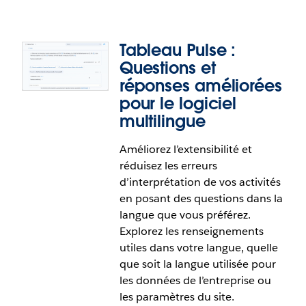
à la demande suivante sur la plateforme
IdeaExchange de Salesforce :
Synchroniser
plusieurs vues de cartes
. Elle répond également
Tableau Pulse :
aux demandes suivantes :
[1]
,
[2]
et
[3]
.
Questions et
réponses améliorées
pour le logiciel
Tableau Pulse : Questions et
multilingue
réponses améliorées pour les filtres et
Améliorez l’extensibilité et
les comparaisons d’indicateurs
réduisez les erreurs
d’interprétation de vos activités
Découvrez ce qui explique la performance de votre
en posant des questions dans la
entreprise grâce à des questions
langue que vous préférez.
conversationnelles. Analysez et comparez les
Explorez les renseignements
données à l’aide de dimensions dans une
utiles dans votre langue, quelle
expérience entièrement conversationnelle.
que soit la langue utilisée pour
les données de l’entreprise ou
les paramètres du site.