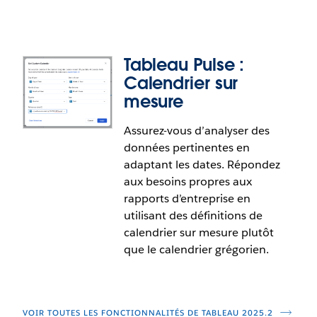
Cette fonctionnalité répond en tout ou en partie
à la demande suivante sur la plateforme
IdeaExchange de Salesforce :
Permettre de filtrer
les indicateurs de Tableau Pulse
.
Tableau Pulse :
Calendrier sur
mesure
Assurez-vous d’analyser des
Tableau Pulse : Questions et
données pertinentes en
réponses améliorées pour le logiciel
adaptant les dates. Répondez
multilingue
aux besoins propres aux
rapports d’entreprise en
Améliorez l’extensibilité et réduisez les erreurs
utilisant des définitions de
d’interprétation de vos activités en posant des
calendrier sur mesure plutôt
questions dans la langue que vous préférez.
que le calendrier grégorien.
Explorez les renseignements utiles dans votre
langue, quelle que soit la langue utilisée pour les
données de l’entreprise ou les paramètres du site.
VOIR TOUTES LES FONCTIONNALITÉS DE TABLEAU 2025.2