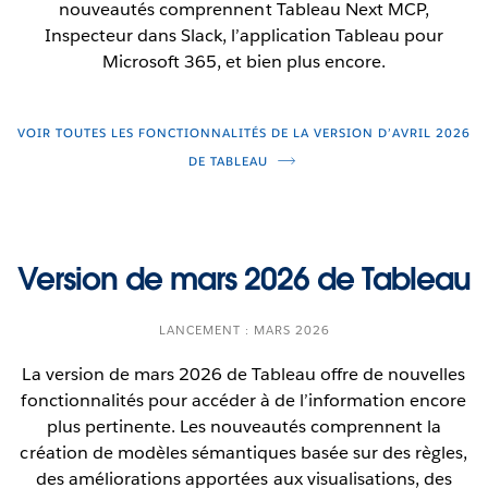
intégrées. Grâce à la nouvelle fonctionnalité
découverte des éléments existants, pour ainsi
nouveautés comprennent Tableau Next MCP,
d’interrogation de tableau de bord en direct du
éviter de créer des doubles.
Inspecteur dans Slack, l’application Tableau pour
service de données VizQL, vous pouvez interroger
Microsoft 365, et bien plus encore.
La recherche sémantique est actuellement un
les sources de données associées à un classeur
projet pilote dans Tableau Cloud.
Tableau, y compris ceux qui sont intégrés,
directement de vos applications d’intégration. Une
VOIR TOUTES LES FONCTIONNALITÉS DE LA VERSION D’AVRIL 2026
nouvelle méthode de l’API d’intégration fournit un
DE TABLEAU
identifiant pour la session de tableau de bord
active de l’utilisateur, qui est ensuite transmis au
service de données VizQL afin que ce dernier
renvoie des données correspondant exactement à
Version de mars 2026 de Tableau
ce que l’utilisateur voit dans son tableau de bord. Il
est ainsi possible de créer des expériences
LANCEMENT : MARS 2026
agentiques personnalisées, des interfaces de
questions-réponses basées sur l’IA et d’autres
La version de mars 2026 de Tableau offre de nouvelles
applications étroitement intégrées qui exploitent
fonctionnalités pour accéder à de l’information encore
des données de Tableau en direct et tenant
plus pertinente. Les nouveautés comprennent la
compte de la session.
création de modèles sémantiques basée sur des règles,
des améliorations apportées aux visualisations, des