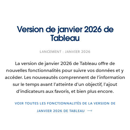
Créez des modèles sémantiques avec du langage
naturel directement dans les espaces de travail de
Tableau Next. Mappez les objets et créez les
Version de janvier 2026 de
Coins arrondis
relations automatiquement pour passer des
Tableau
données brutes à une couche sémantique
Choisissez un rayon de coin pour des objets de
structurée en quelques secondes.
tableau de bord directement dans
LANCEMENT : JANVIER 2026
La génération automatique de modèles
Tableau Desktop et la création Web. Finies les
La version de janvier 2026 de Tableau offre de
sémantiques dans les espaces de travail est offerte
difficultés liées aux annotations ou aux images. Il
nouvelles fonctionnalités pour suivre vos données et y
en version bêta.
vous suffit de choisir la valeur du rayon pour créer
accéder. Les nouveautés comprennent de l’information
un simple coin arrondi ou d’utiliser un rayon de
sur le temps avant l’atteinte d’un objectif, l’ajout
coin plus grand pour créer différentes formes.
d’indicateurs aux favoris, et bien plus encore.
Les coins arrondis sont offerts à tous dans
VOIR TOUTES LES FONCTIONNALITÉS DE LA VERSION DE
Tableau Desktop, Tableau Cloud et Tableau Public.
JANVIER 2026 DE TABLEAU