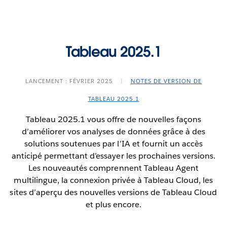
Cette fonctionnalité répond en tout ou en partie
à la demande suivante sur la plateforme
Tableau 2025.1
IdeaExchange de Salesforce :
Tableau Pulse offert
Tableau Pulse : Calendrier sur mesure
en d’autres langues
.
Assurez-vous d’analyser des données pertinentes
LANCEMENT : FÉVRIER 2025
|
NOTES DE VERSION DE
en adaptant les dates. Répondez aux besoins
TABLEAU 2025.1
propres aux rapports d’entreprise en utilisant des
définitions de calendrier sur mesure plutôt que le
Tableau 2025.1 vous offre de nouvelles façons
calendrier grégorien.
d’améliorer vos analyses de données grâce à des
solutions soutenues par l’IA et fournit un accès
anticipé permettant d’essayer les prochaines versions.
Les nouveautés comprennent Tableau Agent
multilingue, la connexion privée à Tableau Cloud, les
sites d’aperçu des nouvelles versions de Tableau Cloud
et plus encore.