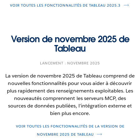
utilisant la fonction d’attribut d’utilisateur pour
VOIR TOUTES LES FONCTIONNALITÉS DE TABLEAU 2025.3
transmettre dynamiquement les attributs du
fournisseur d’identité à l’aide de jetons
d’authentification SAML ou OIDC. Vous vous
assurerez ainsi que les utilisateurs ne verront que
Version de novembre 2025 de
les données qu’ils sont autorisés à voir.
Jeton d’accès unifié pour
Tableau
Tableau Cloud
Simplifiez la gestion de sites multiples et profitez
LANCEMENT : NOVEMBRE 2025
d’une automatisation robuste grâce à une solution
La version de novembre 2025 de Tableau comprend de
d’authentification JWT unifiée. Cette méthode
nouvelles fonctionnalités pour vous aider à découvrir
moderne et sécurisée remplace les jetons d’accès
plus rapidement des renseignements exploitables. Les
personnels difficiles à gérer, ce qui vous permet de
nouveautés comprennent les serveurs MCP, des
centraliser l’accès aux API pour l’ensemble de votre
sources de données publiées, l’intégration externe et
environnement Tableau Cloud.
bien plus encore.
VOIR TOUTES LES FONCTIONNALITÉS DE LA VERSION DE
NOVEMBRE 2025 DE TABLEAU