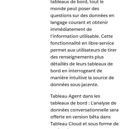
fournisseur d’identité pour la sécurité au niveau
tableaux de bord, tout le
tous avec Tableau Next.
des lignes. Cette façon de faire permet un contrôle
monde peut poser des
d’accès dynamique basé sur les attributs, ce qui
questions sur des données en
garantit que les utilisateurs ne voient que les
langage courant et obtenir
données pertinentes pour leur rôle.
immédiatement de
l’information utilisable. Cette
La fonction d’attribut d’utilisateur pour SAML et
fonctionnalité en libre-service
OIDC est offerte à tous dans Tableau Server.
permet aux utilisateurs de tirer
des renseignements plus
détaillés de leurs tableaux de
bord en interrogeant de
manière intuitive la source de
données sous-jacente.
Tableau Agent dans les
tableaux de bord : L’analyse de
données conversationnelle sera
offerte en version bêta dans
Tableau Cloud et sous forme de