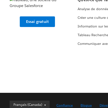
Analyse de donnée
Créer une culture
Essai gratuit
Information sur le
Tableau Recherch
Communiquer ave
Français (Canada)
Français (Canada)
Confiance
Blogue
Déve