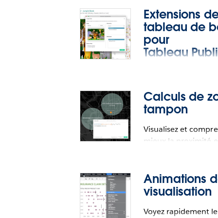
Extensions d
tableau de b
pour
Tableau Publ
Raffinez l’interactivi
vos visualisations.
Calculs de z
tampon
Visualisez et compr
mieux la proximité 
Extensions de
Paramètres
Volet Découvri
les repères.
tableau de
dynamiques
sur mesure
Animations 
bord pour
pour
visualisation
Tableau Public
Tableau Deskt
Vous n’avez plus besoin de republier 
Voyez rapidement le
classeurs contenant des paramètres