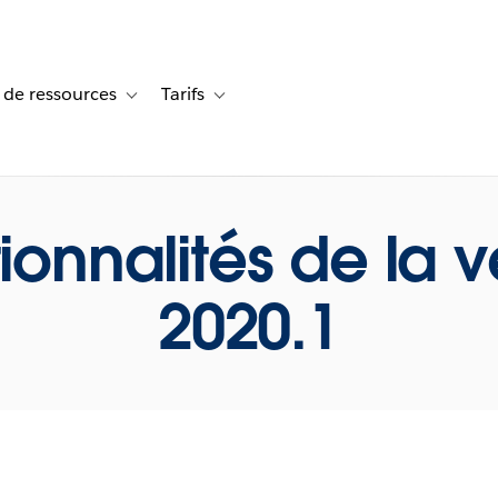
 de ressources
Tarifs
s de cas
vigation for Solutions
Toggle sub-navigation for Centre de ressources
Toggle sub-navigation for Tarifs
ionnalités de la v
2020.1