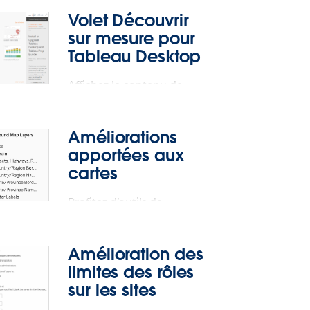
Volet Découvrir
sur mesure pour
Tableau Desktop
Affichez le contenu de
votre choix dans le volet
Découvrir.
Améliorations
apportées aux
cartes
Profitez d’outils de
création de cartes toujours
plus puissants dans le
Amélioration des
navigateur.
limites des rôles
sur les sites