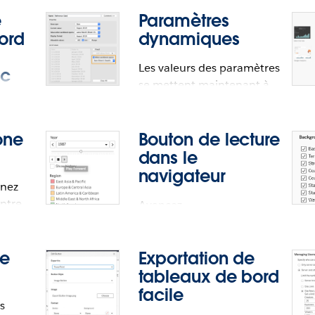
e
Paramètres
ord
dynamiques
Les valeurs des paramètres
ic
se mettent maintenant à
jour de façon dynamique.
té de
one
Bouton de lecture
dans le
navigateur
enez
entre
r
Avancez
automatiquement d’une
page à l’autre dans le
de
Exportation de
navigateur.
tableaux de bord
facile
op
vos
s