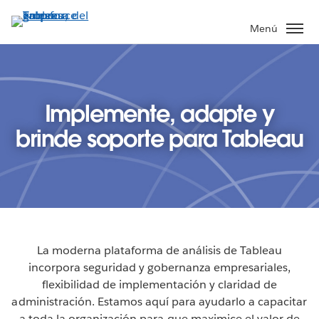
Ir
al
Menú
contenido
principal
Implemente, adapte y
brinde soporte para Tableau
La moderna plataforma de análisis de Tableau
incorpora seguridad y gobernanza empresariales,
flexibilidad de implementación y claridad de
administración. Estamos aquí para ayudarlo a capacitar
a toda la organización para que maximice el valor de