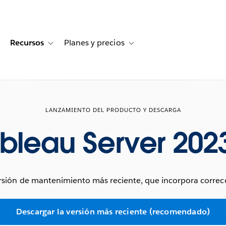
Recursos
Planes y precios
for Historias de clientes
oggle sub-navigation for Soluciones
Toggle sub-navigation for Recursos
Toggle sub-navigation for Planes
LANZAMIENTO DEL PRODUCTO Y DESCARGA
bleau Server 202
sión de mantenimiento más reciente, que incorpora correcc
Descargar la versión más reciente (recomendado)