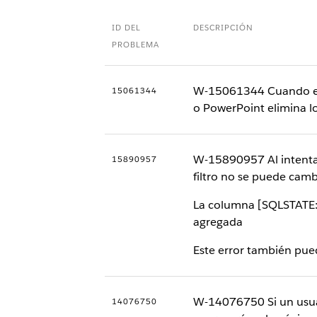
ID DEL
DESCRIPCIÓN
PROBLEMA
W-15061344 Cuando el 
15061344
o PowerPoint elimina los
W-15890957 Al intentar c
15890957
filtro no se puede camb
La columna [SQLSTATE:
agregada
Este error también pue
W-14076750 Si un usuari
14076750