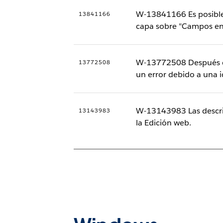
W-13841166 Es posible 
13841166
capa sobre "Campos en u
W-13772508 Después de 
13772508
un error debido a una i
W-13143983 Las descrip
13143983
la Edición web.