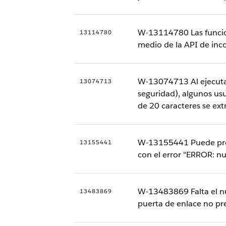
W-13114780 Las funcion
13114780
medio de la API de inc
W-13074713 Al ejecutar
13074713
seguridad), algunos usu
de 20 caracteres se ext
W-13155441 Puede produ
13155441
con el error "ERROR: nu
W-13483869 Falta el nú
13483869
puerta de enlace no pr