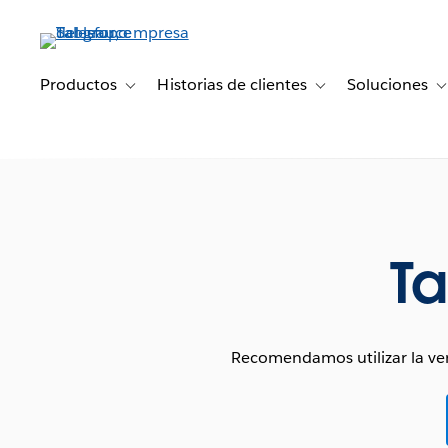
Ir
al
contenido
principal
Productos
Historias de clientes
Soluciones
Toggle sub-navigation for Productos
Toggle sub-navigation 
T
Ta
Recomendamos utilizar la ver