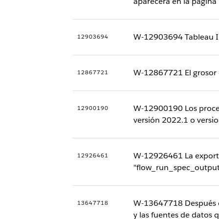
aparecerá en la página 
W-12903694 Tableau Inst
12903694
W-12867721 El grosor de
12867721
W-12900190 Los procesos
12900190
versión 2022.1 o versio
W-12926461 La exportaci
12926461
"flow_run_spec_output
W-13647718 Después de 
13647718
y las fuentes de datos