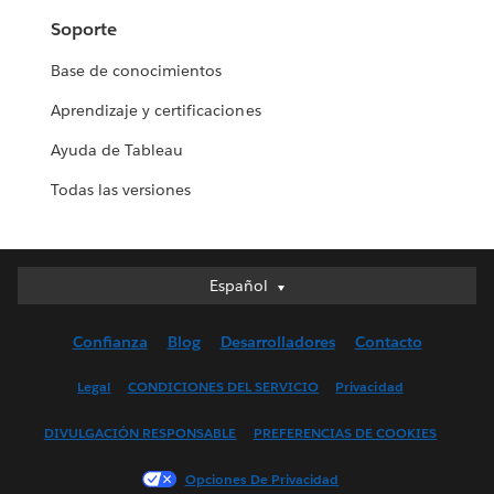
Soporte
Base de conocimientos
Aprendizaje y certificaciones
Ayuda de Tableau
Todas las versiones
Español
Español
Deutsch
Confianza
Blog
Desarrolladores
Contacto
English (UK)
English (US)
Legal
CONDICIONES DEL SERVICIO
Privacidad
Français (Canada)
DIVULGACIÓN RESPONSABLE
PREFERENCIAS DE COOKIES
Français (France)
Italiano
Opciones De Privacidad