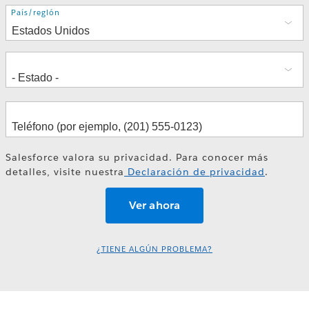
Dirección
País/región
Salesforce valora su privacidad. Para conocer más
detalles, visite nuestra
Declaración de privacidad
.
¿TIENE ALGÚN PROBLEMA?