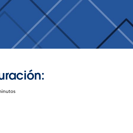
uración:
minutos