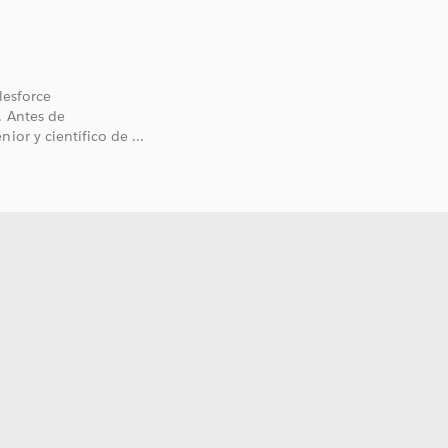
lesforce
. Antes de
or y científico de ...