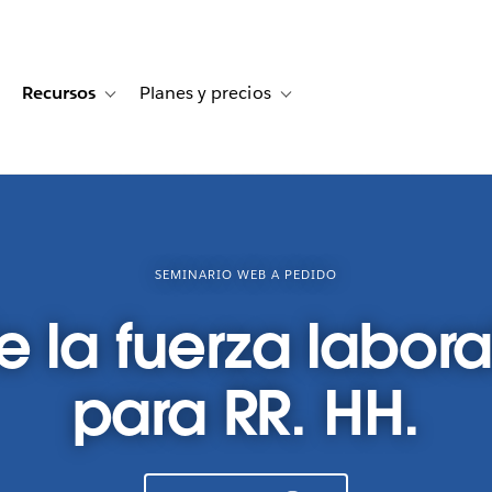
Recursos
Planes y precios
for Historias de clientes
oggle sub-navigation for Soluciones
Toggle sub-navigation for Recursos
Toggle sub-navigation for Planes
SEMINARIO WEB A PEDIDO
e la fuerza labor
para RR. HH.