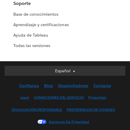
Soporte
Base de conocimientos
Aprendizaje y certificaciones
Ayuda de Tableau
Todas las versiones
Español
Español
Deutsch
Confianza
Blog
Desarrolladores
Contacto
English (UK)
English (US)
Legal
CONDICIONES DEL SERVICIO
Privacidad
Français (Canada)
DIVULGACIÓN RESPONSABLE
PREFERENCIAS DE COOKIES
Français (France)
Italiano
Opciones De Privacidad
日本語