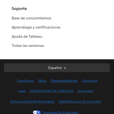
Soporte
Base de conocimientos
Aprendizaje y certificaciones
Ayuda de Tableau
Todas las versiones
Español
Español
Deutsch
Confianza
Blog
Desarrolladores
Contacto
English (UK)
English (US)
Legal
CONDICIONES DEL SERVICIO
Privacidad
Français (Canada)
DIVULGACIÓN RESPONSABLE
PREFERENCIAS DE COOKIES
Français (France)
Italiano
Opciones De Privacidad