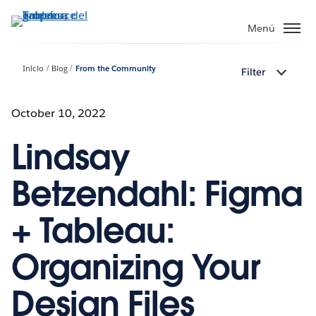
Ir
al
Menú
contenido
principal
Inicio
Blog
From the Community
Filter
October 10, 2022
Lindsay
Betzendahl: Figma
+ Tableau:
Organizing Your
Design Files