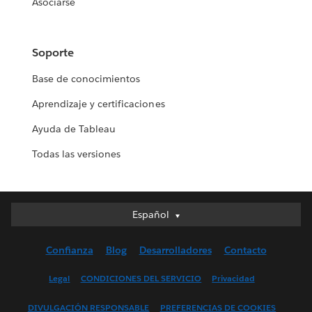
Asociarse
Soporte
Base de conocimientos
Aprendizaje y certificaciones
Ayuda de Tableau
Todas las versiones
Español
Español
Deutsch
Confianza
Blog
Desarrolladores
Contacto
English (UK)
English (US)
Legal
CONDICIONES DEL SERVICIO
Privacidad
Français (Canada)
DIVULGACIÓN RESPONSABLE
PREFERENCIAS DE COOKIES
Français (France)