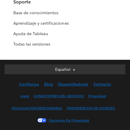
Soporte
Base de conocimientos
Aprendizaje y certificaciones
Ayuda de Tableau
Todas las versiones
Español
Español
Deutsch
Confianza
Blog
Desarrolladores
Contacto
English (UK)
English (US)
Legal
CONDICIONES DEL SERVICIO
Privacidad
Français (Canada)
DIVULGACIÓN RESPONSABLE
PREFERENCIAS DE COOKIES
Français (France)
Italiano
Opciones De Privacidad
日本語