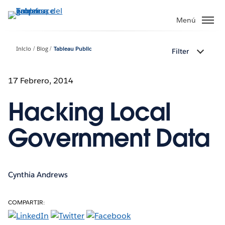
Ir
al
Menú
contenido
principal
Inicio
Blog
Tableau Public
Filter
17 Febrero, 2014
Hacking Local
Government Data
Cynthia Andrews
COMPARTIR: