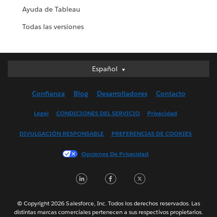
Ayuda de Tableau
Todas las versiones
Español
Español
Deutsch
Confianza
Blog
Desarrolladores
Contacto
English (UK)
English (US)
Legal
CONDICIONES DEL SERVICIO
Privacidad
Français (Canada)
DIVULGACIÓN RESPONSABLE
PREFERENCIAS DE COOKIES
Français (France)
Italiano
Opciones De Privacidad
日本語
LinkedIn
Facebook
Twitter
한국어
Nederlands
Português
© Copyright 2026 Salesforce, Inc. Todos los derechos reservados. Las
distintas marcas comerciales pertenecen a sus respectivos propietarios.
Svenska