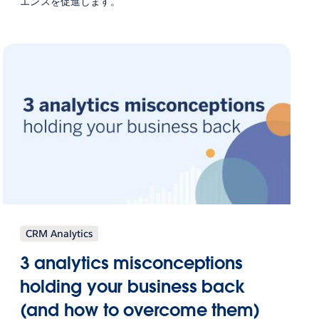
エンスを促進します。
CRM Analytics
3 analytics misconceptions
holding your business back
(and how to overcome them)