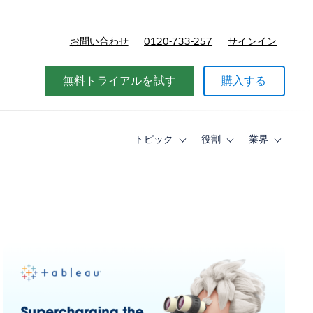
お問い合わせ
0120-733-257
サインイン
価格
無料トライアルを試す
購入する
トピック
役割
業界
Toggle
Toggle
Toggle
sub-
sub-
sub-
navigation
navigation
navigati
for
for
for
ト
役
業
ピ
割
界
ッ
ク