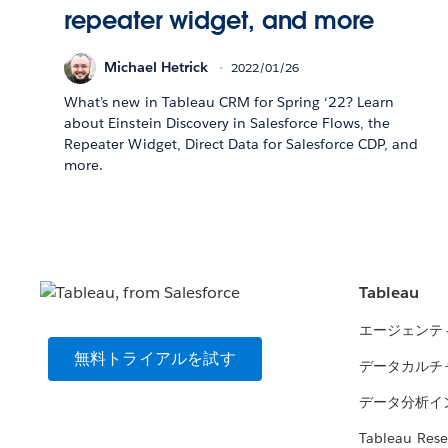
repeater widget, and more
Michael Hetrick
2022/01/26
What’s new in Tableau CRM for Spring ‘22? Learn
about Einstein Discovery in Salesforce Flows, the
Repeater Widget, Direct Data for Salesforce CDP, and
more.
Tableau
エージェンテ
無料トライアルを試す
データカルチ
データ分析イ
Tableau Rese