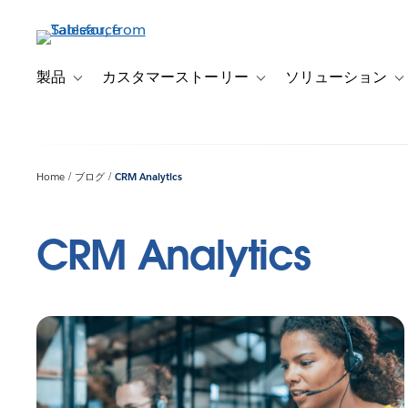
メ
イ
ン
コ
製品
カスタマーストーリー
ソリューション
Toggle sub-navigation for 製品
Toggle sub-navigation
T
ン
テ
ン
ツ
Home
ブログ
CRM Analytics
に
移
動
CRM Analytics