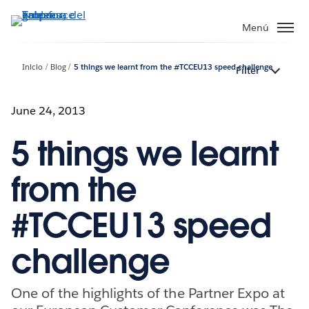
Ir
al
Menú
contenido
principal
Inicio
Blog
5 things we learnt from the #TCCEU13 speed challenge
Filter
June 24, 2013
5 things we learnt
from the
#TCCEU13 speed
challenge
One of the highlights of the Partner Expo at