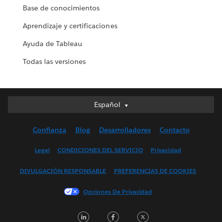
Base de conocimientos
Aprendizaje y certificaciones
Ayuda de Tableau
Todas las versiones
Español
Español
Deutsch
Confianza
Blog
Desarrolladores
Contacto
English (UK)
English (US)
Legal
CONDICIONES DEL SERVICIO
Privacidad
Français (Canada)
DIVULGACIÓN RESPONSABLE
PREFERENCIAS DE COOKIES
Français (France)
Italiano
Opciones De Privacidad
日本語
LinkedIn
Facebook
Twitter
한국어