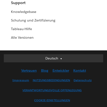
Support
Knowledgebase
Schulung und Zertifizierung
Tableau-Hilfe
Alle Versionen
Deutsch
Deutsch
English (UK)
Vertrauen
Blog
Entwickler
Kontakt
English (US)
Español
Impressum
NUTZUNGSBEDINGUNGEN
Datenschutz
Français (Canada)
VERANTWORTUNGSVOLLE OFFENLEGUNG
Français (France)
Italiano
COOKIE-EINSTELLUNGEN
日本語