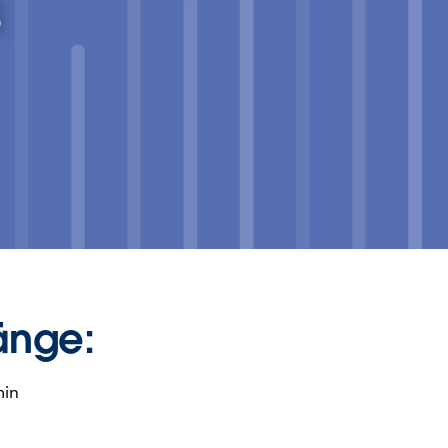
s
änge:
min