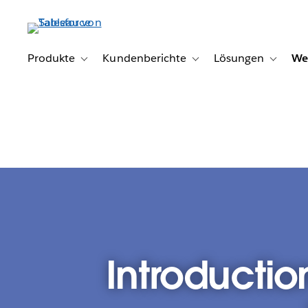
Direkt
zum
Inhalt
Produkte
Kundenberichte
Lösungen
We
Toggle sub-navigation for Produkte
Toggle sub-navigation for K
Toggle s
Introductio