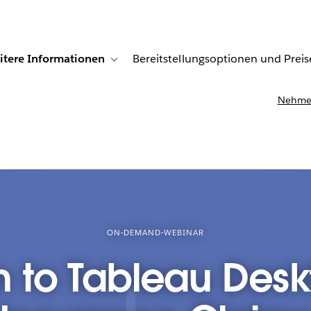
itere Informationen
Bereitstellungsoptionen und Preis
undenberichte
ub-navigation for Lösungen
Toggle sub-navigation for Weitere Informationen
Nehmen
ON-DEMAND-WEBINAR
n to Tableau Deskt