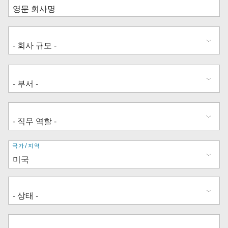
주
국가/지역
소