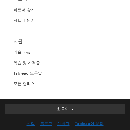
파트너 찾기
파트너 되기
지원
기술 자료
학습 및 자격증
Tableau 도움말
모든 릴리스
한국어
한국어
Deutsch
신뢰
블로그
개발자
Tableau에 문의
English (UK)