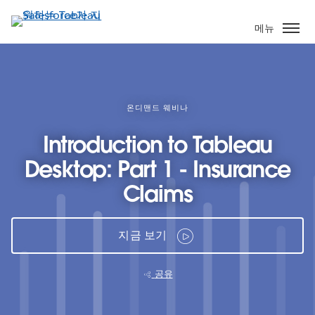
주
요
메뉴
콘
텐
츠
로
건
온디맨드 웨비나
너
Introduction to Tableau
뛰
기
Desktop: Part 1 - Insurance
Claims
지금 보기
공유