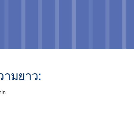
วามยาว:
min