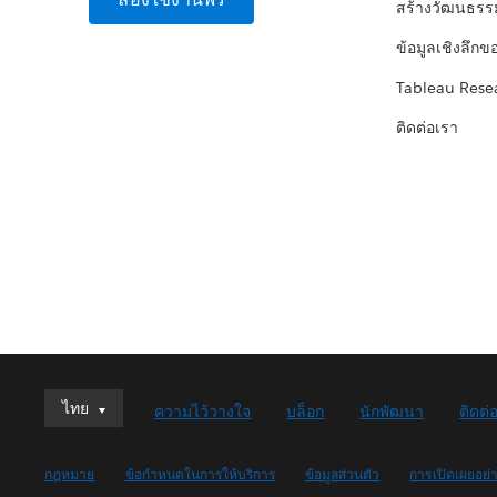
สร้างวัฒนธรร
ข้อมูลเชิงลึกข
Tableau Rese
ติดต่อเรา
ไทย
ไทย
ความไว้วางใจ
บล็อก
นักพัฒนา
ติดต่
Deutsch
English (UK)
กฎหมาย
ข้อกำหนดในการให้บริการ
ข้อมูลส่วนตัว
การเปิดเผยอย่