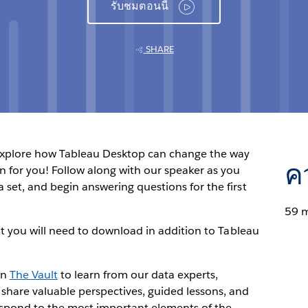
รับชมตอนนี้
SHARE
explore how Tableau Desktop can change the way
ค
on for you! Follow along with our speaker as you
 set, and begin answering questions for the first
59 
t you will need to download in addition to Tableau
in
The Vault
to learn from our data experts,
 share valuable perspectives, guided lessons, and
espond to the most important elements of the