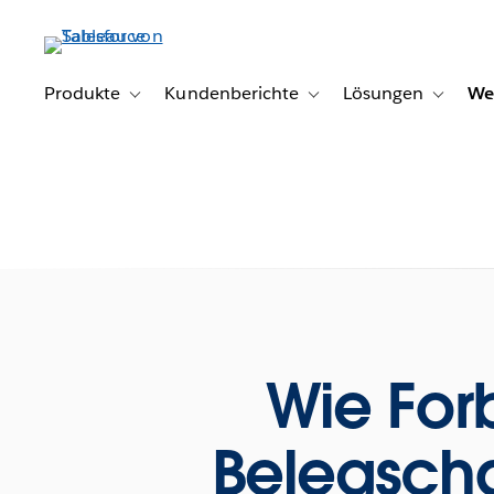
Direkt
zum
Inhalt
Produkte
Kundenberichte
Lösungen
We
Toggle sub-navigation for Produkte
Toggle sub-navigation for K
Toggle s
Wie For
Belegscha