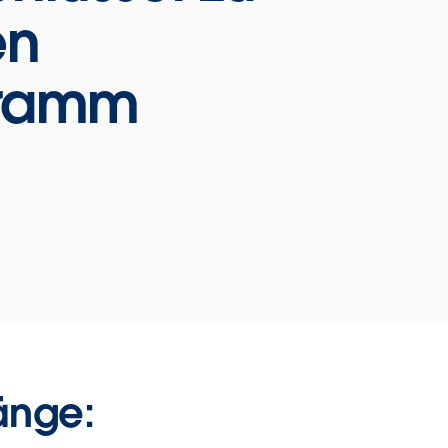
en
gramm
änge: