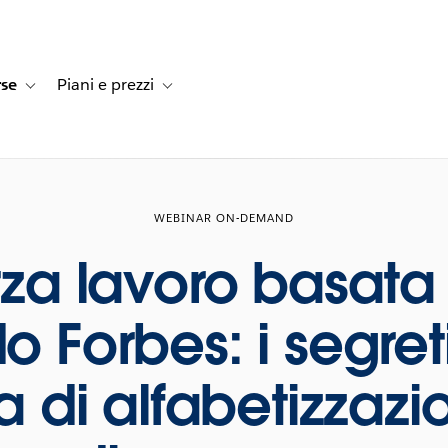
rse
Piani e prezzi
e dei clienti
navigation for Soluzioni
Toggle sub-navigation for Risorse
Toggle sub-navigation for Piani e prezzi
WEBINAR ON-DEMAND
za lavoro basata 
 Forbes: i segret
di alfabetizzazio