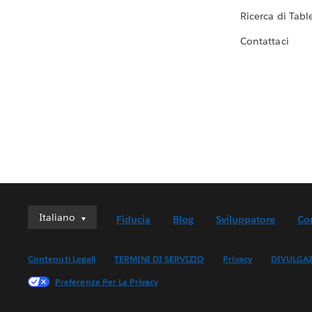
Ricerca di Tabl
Contattaci
Italiano
Italiano
Fiducia
Blog
Sviluppatore
Co
Deutsch
English (UK)
Contenuti Legali
TERMINI DI SERVIZIO
Privacy
DIVULGA
English (US)
Preferenze Per La Privacy
Español