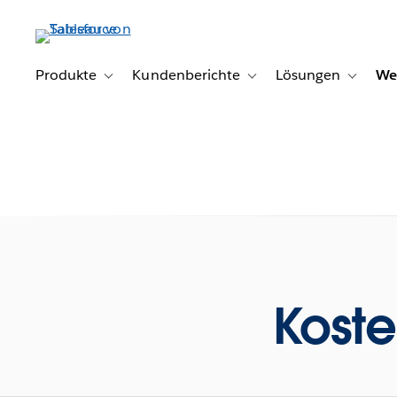
Direkt
zum
Inhalt
Produkte
Kundenberichte
Lösungen
We
Toggle sub-navigation for Produkte
Toggle sub-navigation for K
Toggle s
Koste