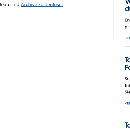
V
bleau sind
Archive kostenloser
d
Er
pe
SC
T
F
Su
In
Si
VE
T