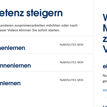
tenz steigern
mit anderen zusammenarbeiten möchten oder nach
eser Videos können Sie sofort starten.
%MINUTES MIN
nenlernen
%MINUTES MIN
ennenlernen
e
Nu
%MINUTES MIN
ge
nlernen
WE