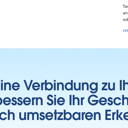
Ta
an
od
VE
 eine Verbindung zu 
essern Sie Ihr Gesc
sch umsetzbaren Erk