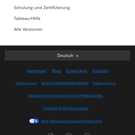
Schulung und Zertifizierung
Tableau-Hilfe
Alle Versionen
Deutsch
Deutsch
English (UK)
Vertrauen
Blog
Entwickler
Kontakt
English (US)
Español
Impressum
NUTZUNGSBEDINGUNGEN
Datenschutz
Français (Canada)
VERANTWORTUNGSVOLLE OFFENLEGUNG
Français (France)
Italiano
COOKIE-EINSTELLUNGEN
日本語
Ihre Datenschutzvoreinstellungen
한국어
Nederlands