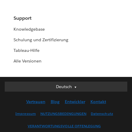
Support
Knowledgebase
Schulung und Zertifizierung
Tableau-Hilfe
Alle Versionen
Deutsch
Deutsch
English (UK)
Vertrauen
Blog
Entwickler
Kontakt
English (US)
Español
Impressum
NUTZUNGSBEDINGUNGEN
Datenschutz
Français (Canada)
VERANTWORTUNGSVOLLE OFFENLEGUNG
Français (France)