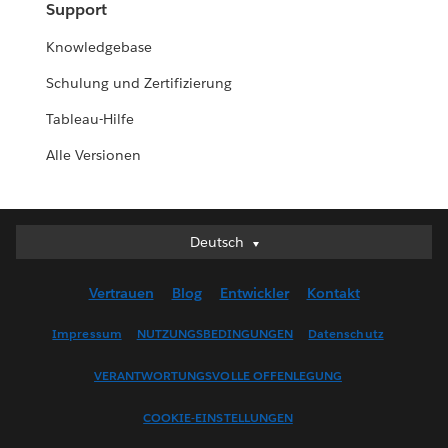
Support
Knowledgebase
Schulung und Zertifizierung
Tableau-Hilfe
Alle Versionen
Deutsch
Deutsch
English (UK)
Vertrauen
Blog
Entwickler
Kontakt
English (US)
Español
Impressum
NUTZUNGSBEDINGUNGEN
Datenschutz
Français (Canada)
VERANTWORTUNGSVOLLE OFFENLEGUNG
Français (France)
Italiano
COOKIE-EINSTELLUNGEN
日本語