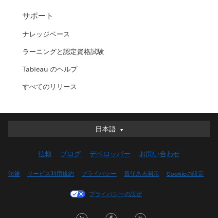
サポート
ナレッジベース
ラーニングと認定資格試験
Tableau のヘルプ
すべてのリリース
日本語
日本語
Deutsch
信頼
ブログ
デベロッパー
お問い合わせ
English (UK)
English (US)
法律
サービス利用規約
プライバシー
責任ある開示
Cookieの設定
Español
プライバシーの設定
Français (Canada)
Français (France)
LinkedIn
Facebook
Twitter