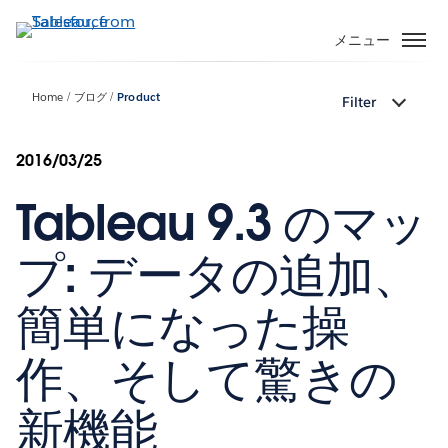
メ
イ
メニュー
ン
コ
Home
ブログ
Product
Filter
ン
テ
ン
2016/03/25
ツ
Tableau 9.3 のマッ
に
移
動
プ: データの追加、
簡単になった操
作、そして驚きの
新機能