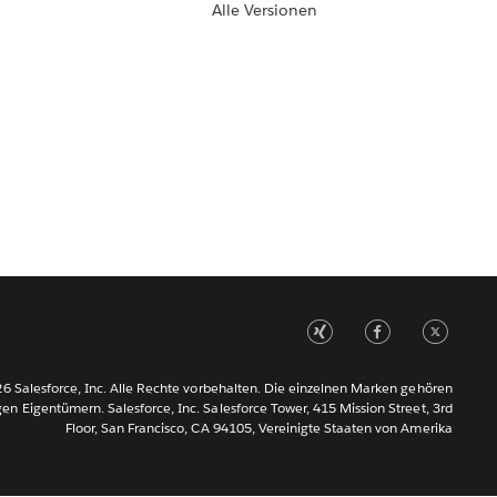
Alle Versionen
6 Salesforce, Inc. Alle Rechte vorbehalten. Die einzelnen Marken gehören
gen Eigentümern. Salesforce, Inc. Salesforce Tower, 415 Mission Street, 3rd
Floor, San Francisco, CA 94105, Vereinigte Staaten von Amerika