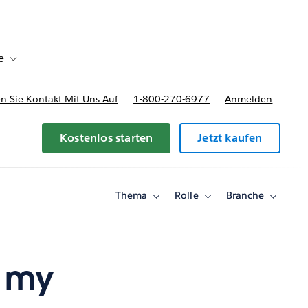
e
Toggle sub-navigation for Bereitstellungsoptionen und Preise
 Sie Kontakt Mit Uns Auf
1-800-270-6977
Anmelden
Kostenlos starten
Jetzt kaufen
Thema
Rolle
Branche
Toggle
Toggle
Toggle
sub-
sub-
sub-
navigation
navigation
navigati
for
for
for
Thema
Rolle
Branche
e my