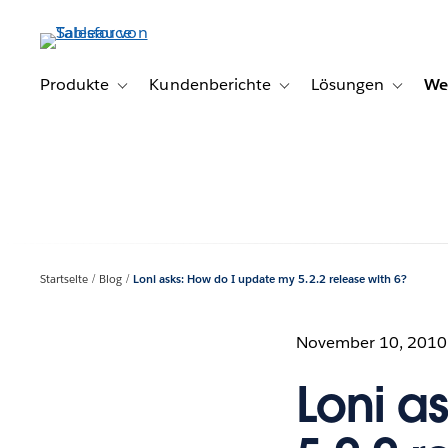
Direkt
zum
Inhalt
Produkte
Kundenberichte
Lösungen
We
Toggle sub-navigation for Produkte
Toggle sub-navigation for K
Toggle s
Startseite
Blog
Loni asks: How do I update my 5.2.2 release with 6?
November 10, 2010
Loni a