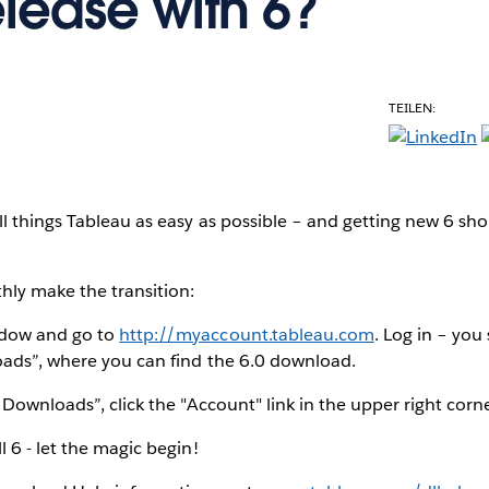
elease with 6?
TEILEN:
l things Tableau as easy as possible – and getting new 6 sh
hly make the transition:
dow and go to
http://myaccount.tableau.com
. Log in – you
oads”, where you can find the 6.0 download.
 Downloads”, click the "Account" link in the upper right corne
 6 - let the magic begin!