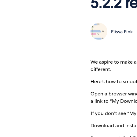
5.2.2 r
Elissa Fink
We aspire to make al
different.
Here’s how to smoot
Open a browser win
a link to “My Downl
If you don’t see “My
Download and install