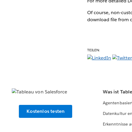
For more detailed D
Of course, non-cust
download file from 
TEILEN:
Was ist Tabl
Agentenbasier
Kostenlos testen
Datenkultur e
Erkenntnisse a