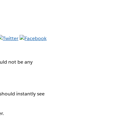
ould not be any
 should instantly see
r.