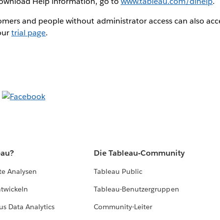
ownload Help information, go to
www.tableau.com/dlhelp
.
omers and people without administrator access can also acc
our
trial page
.
eau?
Die Tableau-Community
te Analysen
Tableau Public
ntwickeln
Tableau-Benutzergruppen
us Data Analytics
Community-Leiter