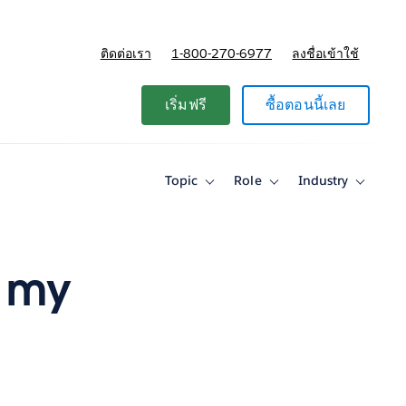
ติดต่อเรา
1-800-270-6977
ลงชื่อเข้าใช้
แผนและการกำหนดราคา
เริ่มฟรี
ซื้อตอนนี้เลย
Topic
Role
Industry
Toggle
Toggle
Toggle
sub-
sub-
sub-
navigation
navigation
navigati
for
for
for
Topic
Role
Industry
e my