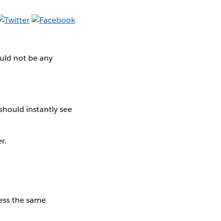
ould not be any
 should instantly see
r.
ess the same