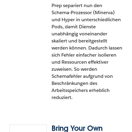
Tableau Prep unterstützt nun die folgenden
Prep separiert nun den
räumlichen Berechnungen im Berechnungseditor:
Schema-Prozessor (Minerva)
MakePoint, MakeLine, Buffer, Distance, Area,
und Hyper in unterschiedlichen
Intersects, Length, Outline. Benutzer können jetzt
Pods, damit Dienste
flexibel eine räumliche Verknüpfung zwischen zwei
unabhängig voneinander
geometrischen Datentypen konfigurieren, um
skaliert und bereitgestellt
relevante Standortpunkte und Regionen in Tableau
werden können. Dadurch lassen
Prep wie in Tableau Desktop zu generieren.
sich Fehler einfacher isolieren
und Ressourcen effektiver
Räumliche Berechnungen und Verknüpfungen sind
zuweisen. So werden
in Tableau Prep und Tableau Cloud allgemein
Schemafehler aufgrund von
verfügbar.
Beschränkungen des
Arbeitsspeichers erheblich
reduziert.
Bring Your Own