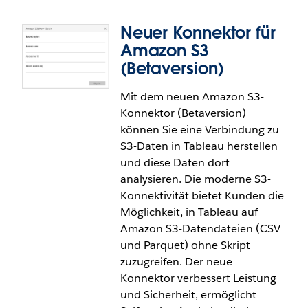
Neuer Konnektor für
Amazon S3
(Betaversion)
Mit dem neuen Amazon S3-
Google Looker-Konnektor
Konnektor (Betaversion)
können Sie eine Verbindung zu
Kombinieren Sie die robuste Datenmodellierung
S3-Daten in Tableau herstellen
von Google Looker mit der branchenführenden
und diese Daten dort
Visualisierungsfunktion von Tableau. Unternehmen
analysieren. Die moderne S3-
haben nun die Möglichkeit, in Tableau im
Konnektivität bietet Kunden die
Handumdrehen auf ihre kontrollierten Looker-
Möglichkeit, in Tableau auf
Daten zuzugreifen. Es ist kein manueller Export
Amazon S3-Datendateien (CSV
mehr erforderlich. Geschäftsanalysen können so
und Parquet) ohne Skript
vordefinierte Daten in Tableau unter Anwendung
zuzugreifen. Der neue
der Geschäftsregeln von Looker visualisieren. Dies
Konnektor verbessert Leistung
ermöglicht einen nahtlosen Workflow über beide
und Sicherheit, ermöglicht
Plattformen.