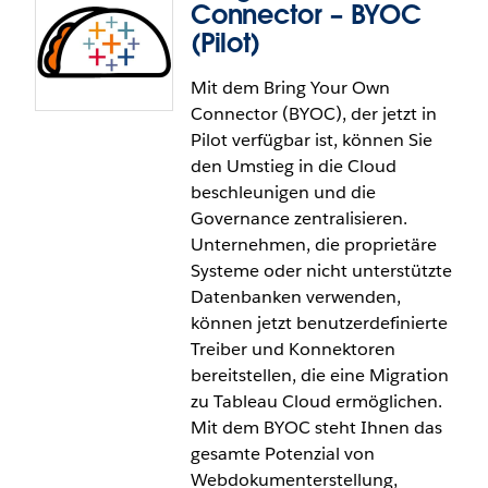
Tableau Prep: Hyper-as-a-
Connector – BYOC
Service
(Pilot)
Mit dem Bring Your Own
Mit Hyper-as-a-Service können Sie große Prep-
Connector (BYOC), der jetzt in
Schemas effizienter ausführen. Tableau Prep
Pilot verfügbar ist, können Sie
separiert nun den Schema-Prozessor (Minerva)
den Umstieg in die Cloud
und Hyper in unterschiedlichen Pods, damit
beschleunigen und die
Dienste unabhängig voneinander skaliert und
Governance zentralisieren.
bereitgestellt werden können. Dadurch lassen sich
Unternehmen, die proprietäre
Fehler einfacher isolieren und Ressourcen
Systeme oder nicht unterstützte
effektiver zuweisen. So werden Schemafehler
Datenbanken verwenden,
aufgrund von Beschränkungen des
können jetzt benutzerdefinierte
Arbeitsspeichers erheblich reduziert.
Treiber und Konnektoren
Hyper-as-a-Service ist in Tableau Prep und Tableau
bereitstellen, die eine Migration
Cloud allgemein verfügbar.
zu Tableau Cloud ermöglichen.
Mit dem BYOC steht Ihnen das
gesamte Potenzial von
Webdokumenterstellung,