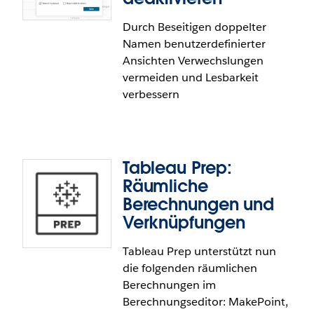
Tableau Cloud allgemein verfügbar.
Enable customers who are legally and securely
Durch Beseitigen doppelter
required to run on the latest Red Hat Enterprise
Namen benutzerdefinierter
Linux to upgrade their Tableau Server instance.
Ansichten Verwechslungen
Administrators can install the RHEL 10 installer
vermeiden und Lesbarkeit
from the Tableau website.
verbessern
RHEL 10 Support to Tableau Server is generally
available in Tableau Cloud
Tableau Prep:
Räumliche
Berechnungen und
Verknüpfungen
Doppelte Namen benutzerdefinierter
Tableau Prep unterstützt nun
Ansichten deaktivieren
die folgenden räumlichen
Berechnungen im
Sie haben nun die Möglichkeit, das Erstellen
Berechnungseditor: MakePoint,
doppelter Namen zu blockieren und eine