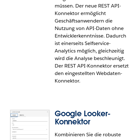
in die Cloud beschleunigen und die Governance
müssen. Der neue REST API-
zentralisieren. Unternehmen, die proprietäre
Konnektor ermöglicht
Systeme oder nicht unterstützte Datenbanken
Geschäftsanwendern die
verwenden, können jetzt benutzerdefinierte Treiber
Nutzung von API-Daten ohne
und Konnektoren bereitstellen, die eine Migration
Entwicklerkenntnisse. Dadurch
zu Tableau Cloud ermöglichen. Mit dem BYOC
ist einerseits Selfservice-
steht Ihnen das gesamte Potenzial von
Analytics möglich, gleichzeitig
Webdokumenterstellung, veröffentlichten
wird die Analyse beschleunigt.
Datenquellen, Extrakten und Tableau Prep-
Der REST API-Konnektor ersetzt
Schemas zur Verfügung, wobei gleichzeitig die
den eingestellten Webdaten-
Governance auf Site-Ebene und die Überwachung
Konnektor.
der Nutzung gewährleistet ist.
Der BYOC-Konnektor ist in Pilot verfügbar
Google Looker-
Konnektor
Kombinieren Sie die robuste