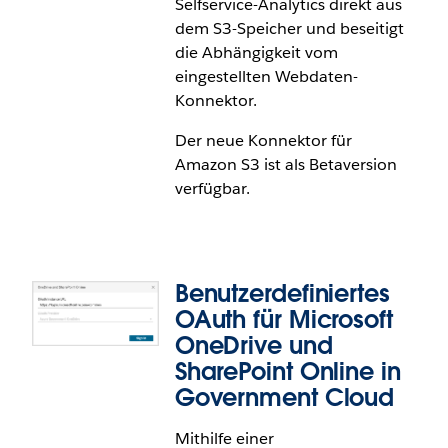
Selfservice-Analytics direkt aus
Der Google Looker-Konnektor ist in Tableau Cloud,
dem S3-Speicher und beseitigt
Tableau Desktop und Tableau Prep allgemein
die Abhängigkeit vom
verfügbar.
eingestellten Webdaten-
Konnektor.
Der neue Konnektor für
Amazon S3 ist als Betaversion
verfügbar.
Benutzerdefiniertes
OAuth für Microsoft
OneDrive und
SharePoint Online in
Neuer Konnektor für Amazon S3
Government Cloud
(Betaversion)
Mithilfe einer