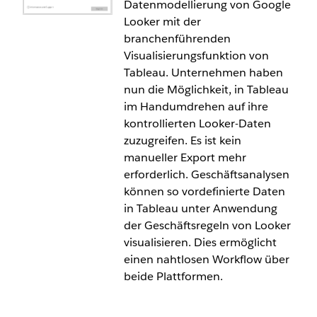
Datenmodellierung von Google
REST API-Konnektor
Looker mit der
branchenführenden
Sie können von Ihrem REST API-Endpunkt eine
Visualisierungsfunktion von
Verbindung zu Daten herstellen, ohne
Tableau. Unternehmen haben
benutzerdefinierten Programmcode schreiben zu
nun die Möglichkeit, in Tableau
müssen. Der neue REST API-Konnektor ermöglicht
im Handumdrehen auf ihre
Geschäftsanwendern die Nutzung von API-Daten
kontrollierten Looker-Daten
ohne Entwicklerkenntnisse. Dadurch ist einerseits
zuzugreifen. Es ist kein
Selfservice-Analytics möglich, gleichzeitig wird die
manueller Export mehr
Analyse beschleunigt. Der REST API-Konnektor
erforderlich. Geschäftsanalysen
ersetzt den eingestellten Webdaten-Konnektor.
können so vordefinierte Daten
in Tableau unter Anwendung
Der REST API-Konnektor ist in Tableau Server,
der Geschäftsregeln von Looker
Tableau Desktop und Tableau Prep allgemein
visualisieren. Dies ermöglicht
verfügbar.. Demnächst in Tableau Cloud.
einen nahtlosen Workflow über
beide Plattformen.