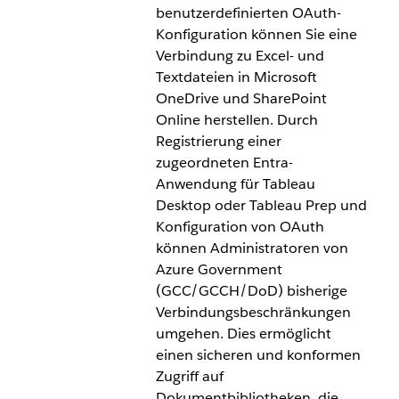
benutzerdefinierten OAuth-
Mit dem neuen Amazon S3-Konnektor
Konfiguration können Sie eine
(Betaversion) können Sie eine Verbindung zu S3-
Verbindung zu Excel- und
Daten in Tableau herstellen und diese Daten dort
Textdateien in Microsoft
analysieren. Die moderne S3-Konnektivität bietet
OneDrive und SharePoint
Kunden die Möglichkeit, in Tableau auf Amazon
Online herstellen. Durch
S3-Datendateien (CSV und Parquet) ohne Skript
Registrierung einer
zuzugreifen. Der neue Konnektor verbessert
zugeordneten Entra-
Leistung und Sicherheit, ermöglicht Selfservice-
Anwendung für Tableau
Analytics direkt aus dem S3-Speicher und beseitigt
Desktop oder Tableau Prep und
die Abhängigkeit vom eingestellten Webdaten-
Konfiguration von OAuth
Konnektor.
können Administratoren von
Der neue Konnektor für Amazon S3 ist als
Azure Government
Betaversion verfügbar.
(GCC/GCCH/DoD) bisherige
Verbindungsbeschränkungen
umgehen. Dies ermöglicht
einen sicheren und konformen
Zugriff auf
Dokumentbibliotheken, die