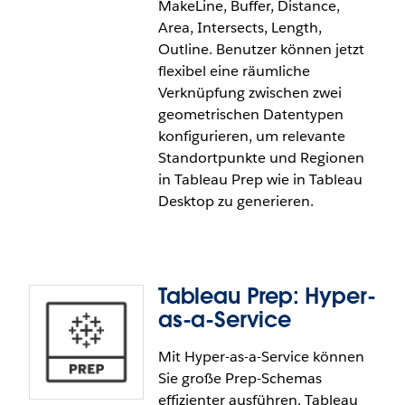
MakeLine, Buffer, Distance,
eindeutige Inline-Warnung für das Überschreiben
Area, Intersects, Length,
einer vorhandenen Ansicht bereitzustellen. Dies
Outline. Benutzer können jetzt
sorgt für eine verlässlichere Produktnutzung und
flexibel eine räumliche
für intuitivere benutzerdefinierte Ansichten. Es
Verknüpfung zwischen zwei
beseitigt Fehler im Hintergrund und verhindert
geometrischen Datentypen
Verwechslungen, insbesondere in großen
konfigurieren, um relevante
Unternehmensumgebungen.
Standortpunkte und Regionen
Das Deaktivieren von doppelten Namen
in Tableau Prep wie in Tableau
benutzerdefinierter Ansichten ist in Tableau Cloud
Desktop zu generieren.
allgemein verfügbar.
Tableau Prep: Hyper-
Tableau Prep: Räumliche
as-a-Service
Berechnungen und
Mit Hyper-as-a-Service können
Verknüpfungen
Sie große Prep-Schemas
effizienter ausführen. Tableau