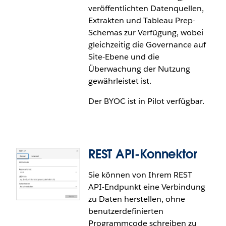
veröffentlichten Datenquellen,
Extrakten und Tableau Prep-
Schemas zur Verfügung, wobei
gleichzeitig die Governance auf
Site-Ebene und die
Überwachung der Nutzung
gewährleistet ist.
Der BYOC ist in Pilot verfügbar.
REST API-Konnektor
Bring Your Own Connector –
BYOC (Pilot)
Sie können von Ihrem REST
API-Endpunkt eine Verbindung
zu Daten herstellen, ohne
Mit dem Bring Your Own Connector (BYOC), der
benutzerdefinierten
jetzt in Pilot verfügbar ist, können Sie den Umstieg
Programmcode schreiben zu