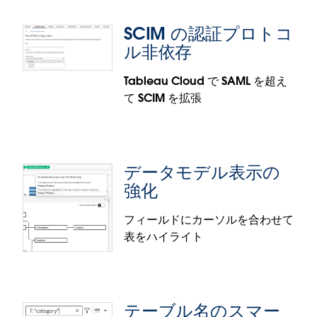
も取り入れながら、カスタムカラーパレットの作成
アクセシブルなビジュアライゼーション作成機能
SCIM の認証プロトコ
をスピードアップできます。カスタムカラーパレッ
は、Tableau Cloud と Tableau Public で一般提供
ル非依存
トのダイアログボックスで自動生成ボタンをクリッ
されます。
クし、数語や短い説明を入力するだけで新しいカラ
Tableau Cloud で SAML を超え
ースウォッチ (色見本) が生成されます。
て SCIM を拡張
イメージのエクスポート機能強化
AI が支援するカラーパレットの機能は、Tableau
Desktop で一般提供されます。なお、Tableau
エクスポート時やサブスクリプション作成時、拡張
Agent が有効になっているサイトにサインインして
機能エクスポートサービスのアーキテクチャによ
いる必要があります。
データモデル表示の
り、拡張機能を使用しているダッシュボードが読み
強化
込まれて、ユーザーがログインしたときのデータの
見え方と同じイメージ出力が生成されます。アナリ
フィールドにカーソルを合わせて
ストと管理者にとっては、エクスポートや自動化ジ
表をハイライト
ョブに関して考慮すべきポイントがシンプルに。ま
SCIM の認証プロトコル非依存
た、ユーザーによるダウンロード、サブスクリプシ
ョンやサムネイルへのアクセス、アラートの受信、
Tableau Cloud で SAML を超えて SCIM サポートを
Slack でのコラボレーションなどの際に、統一された
拡張し、最新の OpenID Connect (OIDC) プロトコ
テーブル名のスマー
ダッシュボードエクスペリエンスを提供することが
ルに対応することで、柔軟性の強化と統合のシンプ