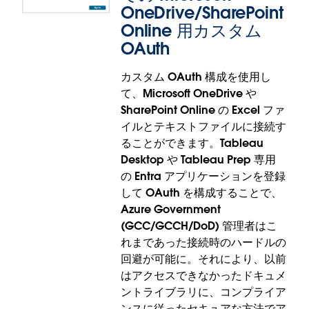
OneDrive/SharePoint
Online 用カスタム
新しい Amazon S3 コネクタ (ベータ
OAuth
版)
カスタム OAuth 構成を使用し
て、Microsoft OneDrive や
ベータ版の提供が開始された新しい Amazon S3 コネ
SharePoint Online の Excel ファ
クタを使用すると、Tableau で S3 データに接続して
イルとテキストファイルに接続す
分析することができます。最新の S3 接続機能を利用
ることができます。Tableau
することで、スクリプトを作成せずに Tableau で
Desktop や Tableau Prep 専用
Amazon S3 データファイル (CSV と Parquet) への
の Entra アプリケーションを登録
アクセスが可能です。この新しいコネクタでは、パ
して OAuth を構成することで、
フォーマンスとセキュリティが強化されたほか、S3
Azure Government
ストレージからセルフサービス分析が直接行えるよ
(GCC/GCCH/DoD) 管理者はこ
うになりました。非推奨となった Web データコネク
れまであった接続時のハードルの
タを使用する必要はもうありません。
回避が可能に。それにより、以前
新しい Amazon S3 コネクタはベータ版での提供で
はアクセスできなかったドキュメ
す。
ントライブラリに、コンプライア
ンスに従ったセキュアな方法でア