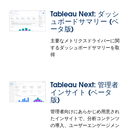
Tableau Next: ダッシ
ュボードサマリー (ベ
ータ版)
主要なメトリクスドライバーに関
Tableau Next: パーソナル組織 (ベータ
するダッシュボードサマリーを取
版)
得
新しい分析を行うためのセキュアで柔軟な環境をア
ナリストに提供して、ガバナンスを維持しながらイ
ノベーションを拡大することが可能です。承認され
Tableau Next: 管理者
たアセットを実稼働環境に移す前に、管理されたア
インサイト (ベータ
セットを新しいデータで拡張することで、チームの
セルフサービスを支援できます。
版)
パーソナル組織の機能はベータ版での提供です。
管理者向けにあらかじめ用意され
Tableau Next: ダッシュボードサマリ
たインサイトで、分析コンテンツ
ー (ベータ版)
の導入、ユーザーエンゲージメン