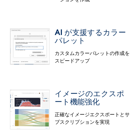
ワークスペースからのセマンティックモデル自動生
Tableau Desktop と Web 作成環境のダッシュボー
成機能はベータ版での提供です。
ドオブジェクトで、角の丸みの半径を直接設定する
ことができます。注釈や画像を使って苦労する必要
AI が支援するカラー
はもうありません。半径の値を設定するだけで丸み
パレット
のあるシンプルな角が作れるほか、極端な値を使っ
て異なる形状を作ることも可能です。
カスタムカラーパレットの作成を
丸みのある角の機能は、Tableau Desktop、
スピードアップ
アクセシブルなビジュアライゼーシ
Tableau Cloud、Tableau Public で一般提供されま
ョン作成
す。
誰もがデータビジュアライゼーションを作成できる
イメージのエクスポ
ように、アクセシビリティが強化されました。Web
ート機能強化
作成環境でフィールドに移動した後、キーボードや
支援テクノロジーを使ってコンテキストメニューの
正確なイメージエクスポートとサ
オプションを選択し、そのフィールドをドロップゾ
ブスクリプションを実現
ーン (行や列のシェルフ、表示形式、ページ/フィル
AI が支援するカラーパレット
ター/マークカードなど) にドロップすることができ
ます。
コントラストやアクセシビリティに関する推奨事項