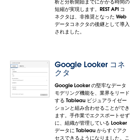
析と分析開始までにかかる時間の
できます。BYOC を使うと、サイトレベルのガバナン
短縮が実現します。REST API コ
スと利用状況のモニタリングを実現しながら、Web
ネクタは、非推奨となった Web
作成環境やパブリッシュされたデータソース、抽
データコネクタの後継として導入
出、Tableau Prep フローが持つ力を最大限に活用す
されました。
ることが可能です。
独自コネクタはパイロット版での提供です。
Google Looker コネ
クタ
Google Looker の堅牢なデータ
モデリング機能を、業界をリード
REST API コネクタ
する Tableau ビジュアライゼー
ションと組み合わせることができ
カスタムコードを作成せずに、REST API エンドポイ
ます。手作業でエクスポートせず
ントからデータに接続できます。新たに登場した
に、組織が管理している Looker
REST API コネクタで、ビジネスユーザーは開発者リ
データに Tableau からすぐアク
ソースに頼らずに API データを利用できるようにな
セスできるようになりました。こ