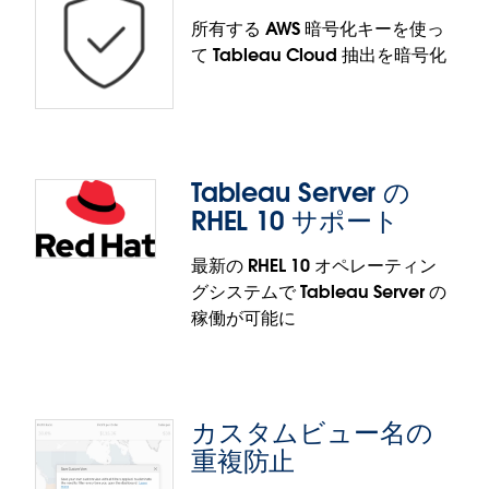
ます。
提供されます。
所有する AWS 暗号化キーを使っ
テーブル名のスマートフィルターは、Tableau
て Tableau Cloud 抽出を暗号化
Cloud、Tableau Desktop、Tableau Public で一般
Tableau マップ: 混合ジオメトリのサ
提供されます。
ポート
柔軟性のないデータを苦労して扱う必要はもうあり
Tableau Server の
ません。実際の世界をそのままマッピングすること
抽出の外部キー管理
RHEL 10 サポート
ができます。混合ジオメトリのサポートにより、
Tableau で 1 つの列から点、線、多角形を一度に視
外部キー管理を利用して、Tableau Cloud でデータ
最新の RHEL 10 オペレーティン
覚化できるようになり、ユーザーは面倒なデータ準
抽出のセキュリティを強化できるようになりまし
グシステムで Tableau Server の
備作業から解放されます。複雑な空間データに対す
た。AWS Key Management Service (KMS) と直接統
稼働が可能に
る「ドラッグ＆ドロップ」型のソリューションとし
合でき、データ保護のための暗号化キーを完全な管
て、回避策を用いずに高精度のマップをすぐ作成す
理下に置くことができます。
ることが可能です。
抽出の外部キー管理機能は、Tableau Cloud で一般
Tableau マップ: 混合ジオメトリのサポート機能は、
カスタムビュー名の
提供されます。
Tableau Server の RHEL 10 サ
Tableau Cloud、Tableau Desktop、Tableau
重複防止
ポート
Public で一般提供されます。