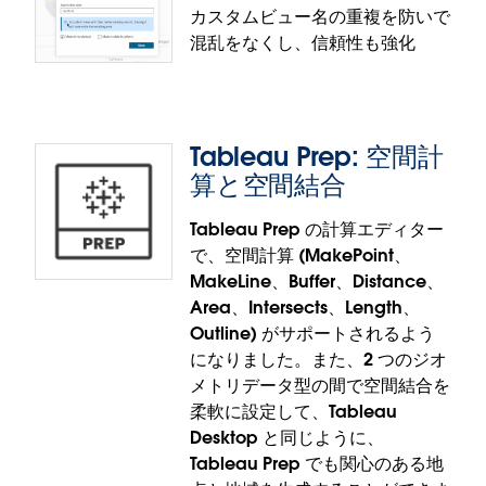
カスタムビュー名の重複を防いで
混乱をなくし、信頼性も強化
法的およびセキュリティ上の理由により最新の Red
Hat Enterprise Linux (RHEL) で稼働する必要がある場
合でも、Tableau Server インスタンスのアップグレ
ードが可能になりました。管理者の方は、Tableau
Tableau Prep: 空間計
の Web サイトから RHEL 10 版インストーラーをイン
ストールできます。
算と空間結合
Tableau Server の RHEL 10 サポートは、Tableau
Tableau Prep の計算エディター
Cloud で一般提供されます。
で、空間計算 (MakePoint、
カスタムビュー名の重複防止
MakeLine、Buffer、Distance、
Area、Intersects、Length、
重複した名前のカスタムビューの作成が禁止され、
Outline) がサポートされるよう
保存すると既存のビューが上書きされるというアラ
になりました。また、2 つのジオ
ートがダイアログボックスにはっきり表示されるよ
メトリデータ型の間で空間結合を
うになりました。プロダクトの信頼性が強化される
柔軟に設定して、Tableau
とともに、これまでより直感的にカスタムビューを
Desktop と同じように、
使えるようにすることが可能です。そのため、大規
Tableau Prep でも関心のある地
模なエンタープライズ環境では特に、気づかないエ