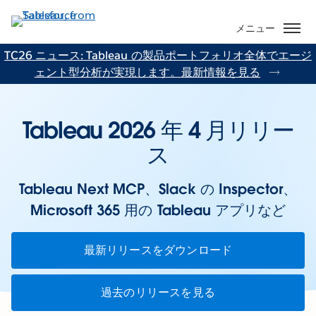
メ
イ
メニュー
ン
TC26 ニュース: Tableau の製品ポートフォリオ全体でエージ
コ
ェント型分析が実現します。最新情報を見る
ン
テ
ン
Tableau 2026 年 4 月リリー
ツ
に
ス
移
動
Tableau Next MCP、Slack の Inspector、
Microsoft 365 用の Tableau アプリなど
最新リリースをダウンロード
過去のリリースを見る