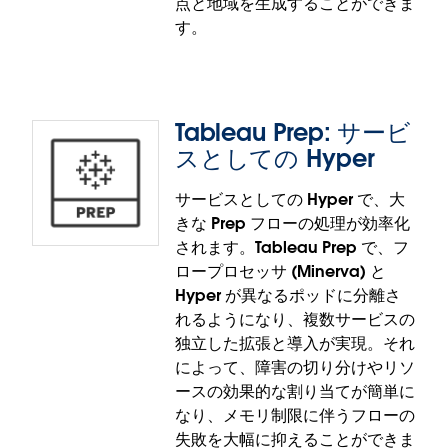
点と地域を生成することができま
ラーを防ぎ混乱を避けることができます。
す。
カスタムビュー名の重複防止機能は、Tableau
Cloud で一般提供されます。
Tableau Prep: サービ
Tableau Prep: 空間計算と空間
スとしての Hyper
結合
サービスとしての Hyper で、大
きな Prep フローの処理が効率化
Tableau Prep の計算エディターで、空間計算
されます。Tableau Prep で、フ
(MakePoint、MakeLine、Buffer、Distance、
ロープロセッサ (Minerva) と
Area、Intersects、Length、Outline) がサポートさ
Hyper が異なるポッドに分離さ
れるようになりました。また、2 つのジオメトリデー
れるようになり、複数サービスの
タ型の間で空間結合を柔軟に設定して、Tableau
独立した拡張と導入が実現。それ
Desktop と同じように、Tableau Prep でも関心のあ
によって、障害の切り分けやリソ
る地点と地域を生成することができます。
ースの効果的な割り当てが簡単に
空間計算と空間結合の機能は、Tableau Prep と
なり、メモリ制限に伴うフローの
Tableau Cloud で一般提供されます。
失敗を大幅に抑えることができま