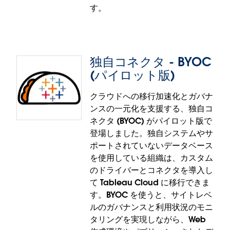
す。
独自コネクタ - BYOC
Tableau Prep: サービスとして
(パイロット版)
の Hyper
クラウドへの移行加速化とガバナ
ンスの一元化を支援する、独自コ
サービスとしての Hyper で、大きな Prep フローの
ネクタ (BYOC) がパイロット版で
処理が効率化されます。Tableau Prep で、フロープ
登場しました。独自システムやサ
ロセッサ (Minerva) と Hyper が異なるポッドに分離
ポートされていないデータベース
されるようになり、複数サービスの独立した拡張と
を使用している組織は、カスタム
導入が実現。それによって、障害の切り分けやリソ
のドライバーとコネクタを導入し
ースの効果的な割り当てが簡単になり、メモリ制限
て Tableau Cloud に移行できま
に伴うフローの失敗を大幅に抑えることができま
す。BYOC を使うと、サイトレベ
す。
ルのガバナンスと利用状況のモニ
サービスとしての Hyper は、Tableau Prep と
タリングを実現しながら、Web