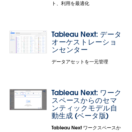
ト、利用を最適化
何が起こっているのか、その理由は何かをダッシュ
ボードサマリーですぐに把握することができます。
動的なテキスト要素を設定することで、メトリクス
全体に関するテキストベースのサマリーを表示する
Tableau Next: データ
ことが可能です。
オーケストレーショ
ダッシュボードサマリーはベータ版での提供です。
ンセンター
データアセットを一元管理
Tableau Next: 管理者インサイト (ベー
タ版)
コンテンツの使用状況、ユーザーエンゲージメン
Tableau Next: ワーク
ト、利用量に関するインサイトをまとめた一元的な
スペースからのセマ
ダッシュボードを活用して、受け身的ではなく能動
的に分析の導入を進めましょう。十分利用されてい
ンティックモデル自
ないアセットや非効率的な箇所をすぐに突き止め
動生成 (ベータ版)
て、管理を強化するためのコスト削減のアドバイス
Tableau Next: データオーケストレー
を利用しながらパフォーマンスを最適化することが
Tableau Next ワークスペースか
ションセンター