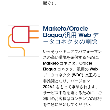
能です。
プリケーションを登録して OAuth を構成すること
で、Azure Government (GCC/GCCH/DoD) 管理者
はこれまであった接続時のハードルの回避が可能
に。それにより、以前はアクセスできなかったドキ
Marketo/Oracle
ュメントライブラリに、コンプライアンスに従った
Eloqua/汎用 Web デ
セキュアな方法でアクセス可能になり、ミッション
ータコネクタの削除
クリティカルなデータを分析で利用できるようにな
ります。
いっそうセキュアでパフォーマン
Cloudera Impala 接続の OAuth
Government Cloud での Microsoft
スの高い環境を確保するために、
OneDrive/SharePoint Online 用カスタム OAuth 機
Marketo コネクタ、Oracle
Cloudera Impala に対する OAuth のサポートで、
能は、Tableau Prep と Tableau Desktop で一般提
Eloqua コネクタ、汎用の Web
認証をスムーズにすることができます。OAuth を使
供されます。
データコネクタ (WDC) は正式に
用するように Impala インスタンスを設定すること
非推奨となり、バージョン
で、Cloudera Impala への接続をレガシー認証か
2026.1 をもって削除されます。
ら、きわめてセキュアでクラウドに適した最新の認
サービス中断を避けるために、ご
証方法に移行することが可能です。
利用のお客様はコンテンツの移行
Cloudera Impala 接続の OAuth 機能は、Tableau
を早急に開始してください。