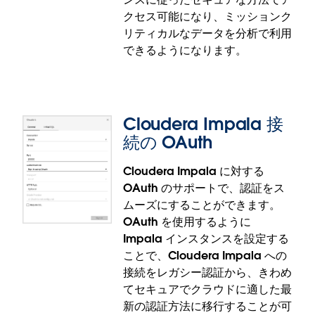
クセス可能になり、ミッションク
リティカルなデータを分析で利用
できるようになります。
Cloudera Impala 接
続の OAuth
Cloudera Impala に対する
OAuth のサポートで、認証をス
Government Cloud での Microsoft
ムーズにすることができます。
OneDrive/SharePoint Online 用カスタ
OAuth を使用するように
ム OAuth
Impala インスタンスを設定する
ことで、Cloudera Impala への
カスタム OAuth 構成を使用して、Microsoft
接続をレガシー認証から、きわめ
OneDrive や SharePoint Online の Excel ファイルと
てセキュアでクラウドに適した最
テキストファイルに接続することができます。
新の認証方法に移行することが可
Tableau Desktop や Tableau Prep 専用の Entra ア