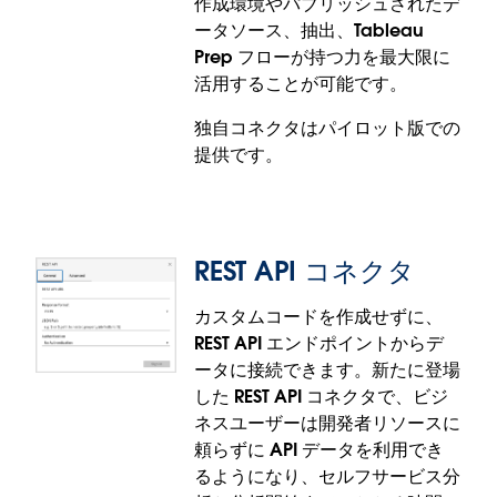
Tableau Cloud で一般提供されます。
作成環境やパブリッシュされたデ
ータソース、抽出、Tableau
Prep フローが持つ力を最大限に
活用することが可能です。
独自コネクタはパイロット版での
提供です。
REST API コネクタ
独自コネクタ - BYOC (パイロ
ット版)
カスタムコードを作成せずに、
REST API エンドポイントからデ
ータに接続できます。新たに登場
クラウドへの移行加速化とガバナンスの一元化を支
した REST API コネクタで、ビジ
援する、独自コネクタ (BYOC) がパイロット版で登場
ネスユーザーは開発者リソースに
しました。独自システムやサポートされていないデ
頼らずに API データを利用でき
ータベースを使用している組織は、カスタムのドラ
るようになり、セルフサービス分
イバーとコネクタを導入して Tableau Cloud に移行