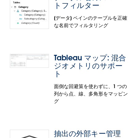
できます。
トフィルター
ル化を図れます。Cloud 管理者は、SCIM 構成で認証
方法として OIDC をシームレスに選択できるように
イメージのエクスポート機能強化は、Tableau
[データ] ペインのテーブルを正確
なりました。
Cloud で一般提供されます。
な名前でフィルタリング
データモデル表示の強化
SCIM の認証プロトコル非依存の機能は、Tableau
Cloud で一般提供されます。
ビジュアライゼーションやワークシートで Tableau
データモデルがどう使われているか、ビジュアライ
Tableau マップ: 混合
ゼーションのどのフィールドでどの表のデータが使
ジオメトリのサポー
われているかを視覚的に見ることが可能です。たと
ト
えばフィールドで複雑な計算が使用されている場
合、そのフィールドにカーソルを合わせると、関係
面倒な回避策を使わずに、1 つの
する表が [データモデルの表示] でハイライト表示。
テーブル名のスマートフィルター
列から点、線、多角形をマッピン
ロジックが正しいことを確認できます。ワークフロ
グ
ーの中で直接、分析の問題点を調べて検討すること
テーブルが正確な名前でフィルタリングできるよう
ができるため、ワークシートとデータソースのタブ
になり、大きなデータモデルでの分析効率が向上し
を何度も切り替える必要はもうありません。
ます。テーブルのスマートフィルターを表す「T:」の
後ろに、正確なテーブル名を二重引用符「"」で囲ん
強化されたデータモデル表示の機能は、Tableau
抽出の外部キー管理
で入力することで、部分文字列が検索されなくなり
Cloud、Tableau Desktop、Tableau Public で一般