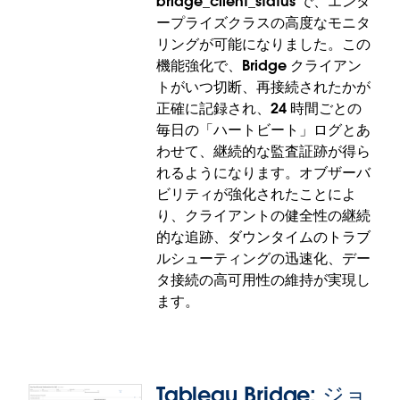
bridge_client_status で、エンタ
式に非推奨となり、バージョン 2026.1 をもって削除
ープライズクラスの高度なモニタ
されます。サービス中断を避けるために、ご利用の
リングが可能になりました。この
お客様はコンテンツの移行を早急に開始してくださ
機能強化で、Bridge クライアン
い。
トがいつ切断、再接続されたかが
Marketo/Oracle Eloqua/汎用 Web データコネクタ
正確に記録され、24 時間ごとの
の削除は、Tableau Desktop で実施されます。
毎日の「ハートビート」ログとあ
わせて、継続的な監査証跡が得ら
Marketo/Oracle Eloqua の代替コネクタ: JDBC ベー
れるようになります。オブザーバ
スのコネクタが Tableau Exchange からダウンロー
ビリティが強化されたことによ
ドできます。
り、クライアントの健全性の継続
的な追跡、ダウンタイムのトラブ
Web データコネクタの代替コネクタ: 新しい REST API
ルシューティングの迅速化、デー
コネクタが後継として提供されます。
タ接続の高可用性の維持が実現し
ます。
Tableau Bridge: ジョ