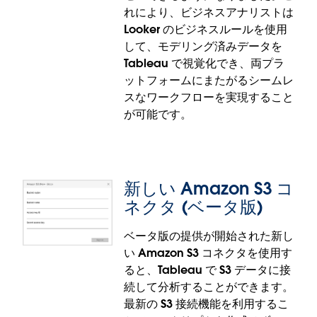
り、セルフサービス分析と分析開始までにかかる時
れにより、ビジネスアナリストは
間の短縮が実現します。REST API コネクタは、非推
Looker のビジネスルールを使用
奨となった Web データコネクタの後継として導入さ
して、モデリング済みデータを
れました。
Tableau で視覚化でき、両プラ
ットフォームにまたがるシームレ
REST API コネクタは、Tableau Server、Tableau
スなワークフローを実現すること
Desktop、Tableau Prep で一般提供されます。
が可能です。
Tableau Cloud では近日中にリリースされます。
新しい Amazon S3 コ
ネクタ (ベータ版)
ベータ版の提供が開始された新し
い Amazon S3 コネクタを使用す
Google Looker コネクタ
ると、Tableau で S3 データに接
続して分析することができます。
Google Looker の堅牢なデータモデリング機能を、
最新の S3 接続機能を利用するこ
業界をリードする Tableau ビジュアライゼーション