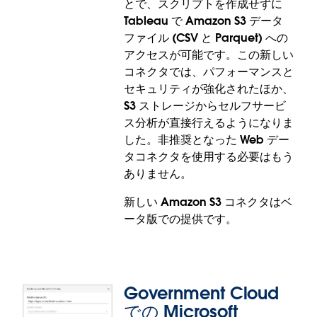
とで、スクリプトを作成せずに
と組み合わせることができます。手作業でエクスポ
Tableau で Amazon S3 データ
ートせずに、組織が管理している Looker データに
ファイル (CSV と Parquet) への
Tableau からすぐアクセスできるようになりまし
アクセスが可能です。この新しい
た。これにより、ビジネスアナリストは Looker のビ
コネクタでは、パフォーマンスと
ジネスルールを使用して、モデリング済みデータを
セキュリティが強化されたほか、
Tableau で視覚化でき、両プラットフォームにまた
S3 ストレージからセルフサービ
がるシームレスなワークフローを実現することが可
ス分析が直接行えるようになりま
能です。
した。非推奨となった Web デー
タコネクタを使用する必要はもう
Google Looker コネクタは、Tableau Cloud、
ありません。
Tableau Desktop、Tableau Prep で一般提供されま
す。
新しい Amazon S3 コネクタはベ
ータ版での提供です。
Government Cloud
での Microsoft