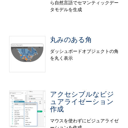
できます。
ら自然言語でセマンティックデー
タモデルを生成
データオーケストレーションを 1 か所で行える、
管理者インサイトはベータ版での提供です。
「データ司令センター」を実現することができま
す。この一元的なハブですべてのデータアセットが
シームレスに管理できるようになり、管理の一元化
丸みのある角
に加えて、効率的なデータ準備を通じたデータの信
頼性強化にもつなげることが可能です。
ダッシュボードオブジェクトの角
データオーケストレーションセンターは、Tableau
を丸く表示
Next で一般提供されます。
Tableau Next: ワークスペースからの
セマンティックモデル自動生成 (ベー
タ版)
アクセシブルなビジ
Tableau Next ワークスペースから直接、自然言語で
ュアライゼーション
セマンティックモデルを生成できます。オブジェク
作成
トや関係の自動マッピングにより、生データから構
造化されたセマンティックレイヤーの生成までごく
マウスを使わずにビジュアライゼ
丸みのある角
わずかな時間しかかかりません。
ーションを作成