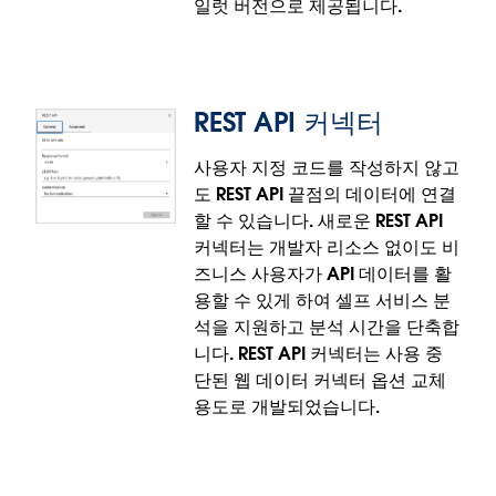
일럿 버전으로 제공됩니다.
REST API 커넥터
Bring Your Own Connector -
BYOC(파일럿)
사용자 지정 코드를 작성하지 않고
도 REST API 끝점의 데이터에 연결
할 수 있습니다. 새로운 REST API
BYOC(자체 커넥터 가져오기, 현재 파일럿 단계)를 통
커넥터는 개발자 리소스 없이도 비
해 클라우드로의 여정을 가속화하고 거버넌스를 중앙
즈니스 사용자가 API 데이터를 활
집중화하십시오. 전용 시스템이나 지원되지 않는 데이
용할 수 있게 하여 셀프 서비스 분
터베이스를 사용하는 조직에서는 이제 사용자 지정 드
석을 지원하고 분석 시간을 단축합
라이버와 커넥터를 배포하여 Tableau Cloud로 마이
니다. REST API 커넥터는 사용 중
그레이션할 수 있습니다. BYOC는 웹 작성, 게시된 데이
단된 웹 데이터 커넥터 옵션 교체
터 원본, 추출, Tableau Prep 흐름의 모든 기능을 활용
용도로 개발되었습니다.
하는 동시에 사이트 수준의 거버넌스와 사용량 모니터
링을 보장합니다.
Bring Your Own Connector는 파일럿 버전으로 제공