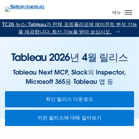
주
요
메뉴
콘
TC26 뉴스: Tableau가 전체 포트폴리오에 에이전트 분석 기능
텐
을 제공합니다. 최신 기능을 받아 보십시오.
츠
로
건
Tableau 2026년 4월 릴리스
너
뛰
기
Tableau Next MCP, Slack의 Inspector,
Microsoft 365용 Tableau 앱 등
최신 릴리스 다운로드
이전 릴리스에 대해 알아보기