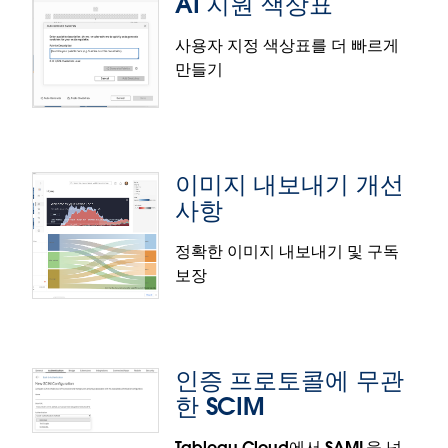
AI 지원 색상표
지로 더 이상 번거롭게 작업할 필요가 없습니다. 반경
값을 설정하여 간단한 둥근 모퉁이를 만들거나, 모퉁이
사용자 지정 색상표를 더 빠르게
반경 값을 더 높게 설정하여 다양한 모양을 만들 수 있
만들기
습니다.
액세스할 수 있는 비주얼리제이션 작성
둥근 모퉁이 기능은 Tableau Desktop, Tableau
Cloud, Tableau Public에 정식 출시되었습니다.
접근성을 높여 누구나 데이터 시각화의 크리에이터가
될 수 있도록 지원합니다. 웹 작성 환경에서 타원형 필
이미지 내보내기 개선
드로 이동하고, 키보드와 보조 기술을 사용하여 상황에
사항
맞는 메뉴 옵션을 선택하고 해당 필드를 열 및 행 선반,
표현 방식, 페이지, 필터 또는 마크 카드를 포함하여 놓
정확한 이미지 내보내기 및 구독
기 영역에 놓으십시오.
보장
AI 지원 색상표
액세스할 수 있는 비주얼리제이션 작성 기능은
사용자 지정 색상표를 더 빨리 생성하는 동시에 대비
Tableau Cloud와 Tableau Public에 정식 출시되었
및 접근성 권장 사항도 보장합니다. 사용자 지정 색상
습니다.
인증 프로토콜에 무관
표 대화 상자에서 자동 생성 단추를 사용하면 단 몇 단
한 SCIM
어 또는 간략한 설명만으로 새로운 색상 견본을 생성할
수 있습니다.
Tableau Cloud에서 SAML을 넘