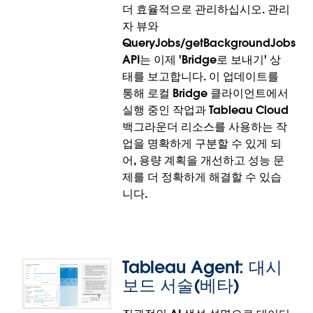
Tableau Bridge: 작업 로그의 클라이언
더 효율적으로 관리하십시오. 관리
트 상태
자 뷰와
QueryJobs/getBackgroundJobs
Tableau 작업 로그의 새로운 bridge_client_status 이
API는 이제 'Bridge로 보내기' 상
벤트 유형으로 더 심층적인 엔터프라이즈급 모니터링
태를 보고합니다. 이 업데이트를
이 가능해졌습니다. 이 업데이트에서는 Bridge 클라이
통해 로컬 Bridge 클라이언트에서
언트가 연결을 끊거나 다시 연결하는 시점을 정확하게
실행 중인 작업과 Tableau Cloud
기록하는 것 외에도 24시간마다 일일 '하트비트' 로그
백그라운더 리소스를 사용하는 작
를 작성하여 지속적인 감사 추적을 제공합니다. 이러한
업을 명확하게 구분할 수 있게 되
추가적인 관찰 기능을 통해 팀은 시간 경과에 따른 클
어, 용량 계획을 개선하고 성능 문
라이언트 상태를 추적하고, 가동 중단 문제를 더 빠르
제를 더 정확하게 해결할 수 있습
게 해결하며, 데이터 연결의 고가용성을 유지할 수 있
니다.
습니다.
작업 로그의 클라이언트 상태 확인 기능은 Tableau
Cloud에 정식 출시되었습니다.
Tableau Agent: 대시
보드 서술(베타)