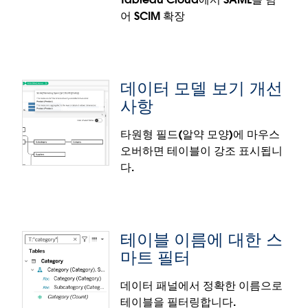
AI 지원 색상표는 Tableau Desktop에 정식 출시되었
어 SCIM 확장
이미지 내보내기 개선 사항
으며 Tableau Agent 사용 사이트에 로그인한 상태로
사용할 수 있습니다.
내보내기 또는 구독 생성 시, 확장 프로그램 내보내기
서비스 아키텍처가 사용자가 확장 프로그램을 사용하
데이터 모델 보기 개선
는 대시보드를 로드하고 로그인 시 데이터 표시 방식과
사항
일치하는 이미지 출력을 생성할 수 있게 돕습니다. 분
석가와 관리자는 내보내기 및 자동화 작업과 관련하여
타원형 필드(알약 모양)에 마우스
고려해야 할 사항을 단순화하고, 사용자가 이러한 작업
오버하면 테이블이 강조 표시됩니
을 다운로드하고 구독 및 축소판 이미지에 액세스하고
인증 프로토콜에 무관한 SCIM
다.
알림을 받고 Slack을 통해 협업하는 등 다양한 활동을
할 때 통합된 대시보드 환경을 제공할 수 있습니다.
Tableau Cloud에서 SAML을 넘어 SCIM 지원을 최신
OpenID Connect(OIDC) 프로토콜을 포함하는 수준
이미지 내보내기 개선 사항은 Tableau Cloud에 정식
까지 확장함으로써 유연성이 증가하고 통합이 간소화
출시되었습니다.
테이블 이름에 대한 스
됩니다. 클라우드 관리자는 SCIM 구성에서 OIDC를 인
마트 필터
증 방법으로 원활하게 선택할 수 있습니다.
인증 프로토콜에 무관한 SCIM 구성은 Tableau Cloud
데이터 패널에서 정확한 이름으로
에 정식 출시되었습니다.
테이블을 필터링합니다.