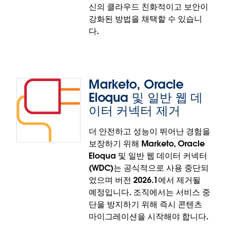
신의 클라우드 친화적이고 보안이
OneDrive 및 SharePoint Online의 Excel 및 텍스트
강화된 방법을 채택할 수 있습니
파일에 연결하십시오. Azure
다.
Government(GCC/GCCH/DoD) 관리자는 Tableau
Desktop 또는 Tableau Prep 전용 Entra 응용 프로그
램을 등록하고 OAuth를 구성함으로써 이전의 연결 장
벽을 우회할 수 있습니다. 이를 통해 이전에는 액세스
Marketo, Oracle
할 수 없었던 문서 라이브러리에 안전하고 규정을 준수
Eloqua 및 일반 웹 데
하는 방식으로 액세스하여 업무에 핵심적인 데이터를
이터 커넥터 제거
분석에 사용할 수 있습니다.
Government Cloud에서 Microsoft OneDrive 및
더 안전하고 성능이 뛰어난 경험을
Cloudera Impala용 OAuth
SharePoint Online용 사용자 지정 OAuth는 Tableau
보장하기 위해 Marketo, Oracle
Prep 및 Tableau Desktop에 정식 출시되었습니다.
Eloqua 및 일반 웹 데이터 커넥터
Cloudera Impala용 OAuth 지원을 통해 인증이 간소
(WDC)는 공식적으로 사용 중단되
화됩니다. 조직에서는 Impala 인스턴스에서 OAuth를
었으며 버전 2026.1에서 제거될
사용하도록 구성함으로써 기존 인증 방식에서 벗어나
예정입니다. 조직에서는 서비스 중
Cloudera Impala에 연결하는 최신의 클라우드 친화
단을 방지하기 위해 즉시 콘텐츠
적이고 보안이 강화된 방법을 채택할 수 있습니다.
마이그레이션을 시작해야 합니다.