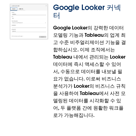
됩니다.
Google Looker 커넥
터
Google Looker의 강력한 데이터
모델링 기능과 Tableau의 업계 최
REST API 커넥터
고 수준 비주얼리제이션 기능을 결
합하십시오. 이제 조직에서는
사용자 지정 코드를 작성하지 않고도 REST API 끝점의
Tableau 내에서 관리되는 Looker
데이터에 연결할 수 있습니다. 새로운 REST API 커넥터
데이터에 즉시 액세스할 수 있어
는 개발자 리소스 없이도 비즈니스 사용자가 API 데이
서, 수동으로 데이터를 내보낼 필
터를 활용할 수 있게 하여 셀프 서비스 분석을 지원하
요가 없습니다. 이로써 비즈니스
고 분석 시간을 단축합니다. REST API 커넥터는 사용 중
분석가가 Looker의 비즈니스 규칙
단된 웹 데이터 커넥터 옵션 교체 용도로 개발되었습니
을 사용하여 Tableau에서 사전 모
다.
델링된 데이터를 시각화할 수 있
어, 두 플랫폼 간에 원활한 워크플
REST API 커넥터는 Tableau Server, Tableau
로가 가능해집니다.
Desktop, Tableau Prep에 정식 출시되었습니다.
Tableau Cloud에 곧 출시 예정입니다.