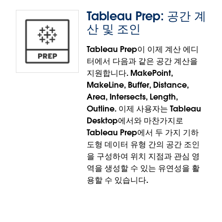
는 Tableau 웹 사이트에서 RHEL 10 설치 프로그램을
Tableau Prep: 공간 계
설치할 수 있습니다.
산 및 조인
Tableau Server에 대한 RHEL 10 지원은 Tableau
Cloud에 정식 출시되었습니다.
Tableau Prep이 이제 계산 에디
터에서 다음과 같은 공간 계산을
중복된 사용자 지정 뷰 이름 사용 안 함
지원합니다. MakePoint,
MakeLine, Buffer, Distance,
중복 이름 생성을 차단하고, 저장으로 기존 뷰를 덮어
Area, Intersects, Length,
쓰게 될 경우 명확한 인라인 알림을 제공하여 제품 신
Outline. 이제 사용자는 Tableau
뢰성을 강화하고 더욱 직관적인 사용자 지정 뷰 환경을
Desktop에서와 마찬가지로
조성합니다. 이를 통해 특히 대규모 엔터프라이즈 환경
Tableau Prep에서 두 가지 기하
에서 알림 없이 발생하는 오류를 없애고 혼란을 방지할
도형 데이터 유형 간의 공간 조인
수 있습니다.
을 구성하여 위치 지점과 관심 영
역을 생성할 수 있는 유연성을 활
중복된 사용자 지정 뷰 이름 사용 안 함 기능은
용할 수 있습니다.
Tableau Cloud에 정식 출시되었습니다.