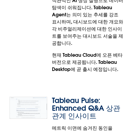
직관적인 AI 생성 설명으로 데이터
탐색이 쉬워집니다. Tableau
Tableau Bridge: 개선된 작업 모니터링
Agent는 의미 있는 추세를 강조
표시하며, 대시보드에 대한 개요와
향상된 Tableau Bridge 모니터링 기능으로 백그라운
각 비주얼리제이션에 대한 인사이
드 워크로드를 더 효율적으로 관리하십시오. 관리자 뷰
트를 보여주는 대시보드 서술을 제
와 QueryJobs/getBackgroundJobs API는 이제
공합니다.
'Bridge로 보내기' 상태를 보고합니다. 이 업데이트를
통해 로컬 Bridge 클라이언트에서 실행 중인 작업과
현재 Tableau Cloud에 오픈 베타
Tableau Cloud 백그라운더 리소스를 사용하는 작업
버전으로 제공됩니다. Tableau
을 명확하게 구분할 수 있게 되어, 용량 계획을 개선하
Desktop에 곧 출시 예정입니다.
고 성능 문제를 더 정확하게 해결할 수 있습니다.
개선된 작업 모니터링은 Tableau Bridge 및 Tableau
Cloud에 정식 출시되었습니다.
Tableau Pulse:
Enhanced Q&A 상관
관계 인사이트
메트릭 이면에 숨겨진 동인을
Tableau Agent: 대시보드 서술(베타)