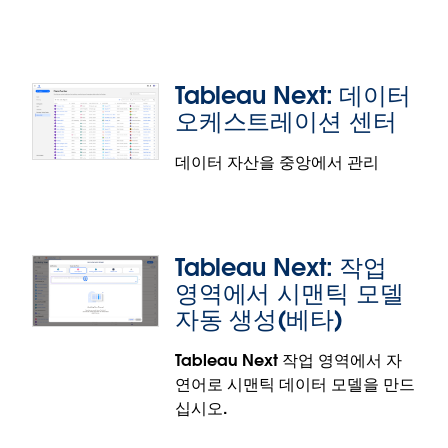
대시보드 요약으로 현재 상황과 그 원인을 빠르게 파악
하십시오. 동적 텍스트 구성 요소를 구성하면 여러 메
트릭에 걸쳐 텍스트 기반 요약을 표시할 수 있습니다.
Tableau Next: 데이터
대시보드 요약 기능은 베타 버전으로 제공됩니다.
오케스트레이션 센터
데이터 자산을 중앙에서 관리
Tableau Next: 관리자 인사이트(베타)
콘텐츠 사용량, 사용자 참여도, 소비량에 대한 인사이
Tableau Next: 작업
트를 통합하는 종합적인 대시보드로 사후 대응적 분석
영역에서 시맨틱 모델
에서 사전 예방적 분석 도입으로 전환하십시오. 관리
자동 생성(베타)
효율성 향상을 위한 비용 절감 권장 사항으로 활용도가
낮은 자산이나 비효율성을 신속하게 식별하여 성과를
Tableau Next 작업 영역에서 자
최적화할 수 있습니다.
Tableau Next: 데이터 오케스트레이션
연어로 시맨틱 데이터 모델을 만드
센터
관리자 인사이트 기능은 베타 버전으로 제공됩니다.
십시오.
데이터 오케스트레이션 기능을 모두 한곳에 갖춘 데이