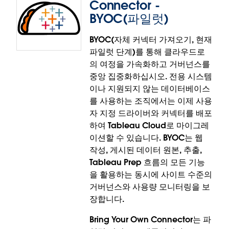
Tableau Prep: 서비스형 Hyper
Connector -
BYOC(파일럿)
서비스형 Hyper로 더 큰 규모의 Prep 흐름을 더 효율
적으로 처리하십시오. Tableau Prep은 이제 플로 프로
BYOC(자체 커넥터 가져오기, 현재
세서(Minerva)와 Hyper를 다양한 포드로 분리하여 서
파일럿 단계)를 통해 클라우드로
비스를 독립적으로 확장하고 배포할 수 있게 합니다.
의 여정을 가속화하고 거버넌스를
이로써 오류를 더 쉽게 격리하고 리소스를 효과적으로
중앙 집중화하십시오. 전용 시스템
할당하여 메모리 제약으로 인한 흐름 오류가 훨씬 적어
이나 지원되지 않는 데이터베이스
집니다.
를 사용하는 조직에서는 이제 사용
자 지정 드라이버와 커넥터를 배포
서비스형 Hyper는 Tableau Prep 및 Tableau Cloud
하여 Tableau Cloud로 마이그레
에 정식 출시되었습니다.
이션할 수 있습니다. BYOC는 웹
작성, 게시된 데이터 원본, 추출,
Tableau Prep 흐름의 모든 기능
을 활용하는 동시에 사이트 수준의
거버넌스와 사용량 모니터링을 보
장합니다.
Bring Your Own Connector는 파