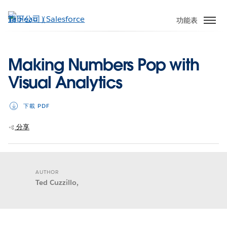
跳
至
功能表
主
內
容
Making Numbers Pop with
Visual Analytics
下載 PDF
分享
AUTHOR
Ted Cuzzillo,