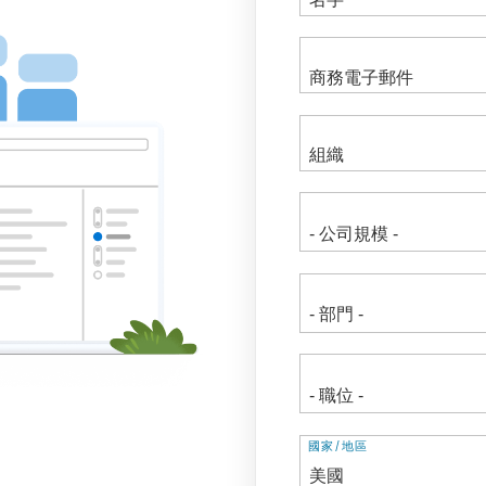
地
國家/地區
址