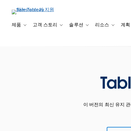
주
요
콘
텐
제품
고객 스토리
솔루션
리소스
계획
Toggle sub-navigation for 제품
Toggle sub-navigation for 고객 스토리
Toggle sub-navigation f
Toggle su
츠
로
건
너
뛰
기
Tab
이 버전의 최신 유지 