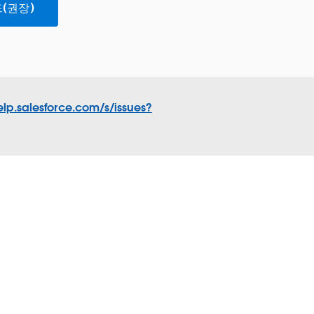
(권장)
elp.salesforce.com/s/issues?