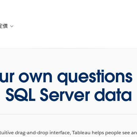
定價
or 解決方案
vigation for 資源
Toggle sub-navigation for 方案與定價
ur own questions 
SQL Server data
ntuitive drag-and-drop interface, Tableau helps people see a